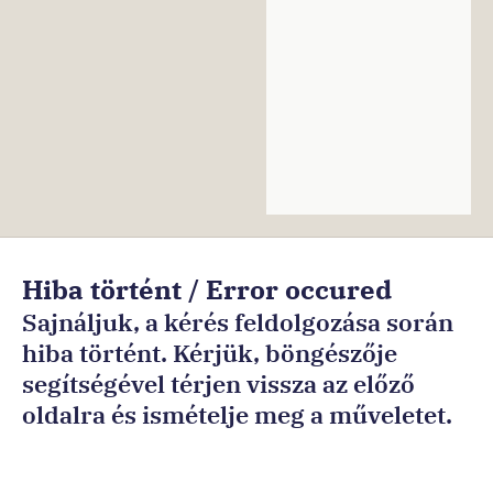
Ön
Hiba történt / Error occured
ezen
Sajnáljuk, a kérés feldolgozása során
az
hiba történt. Kérjük, böngészője
oldalon
segítségével térjen vissza az előző
van:Főoldal
oldalra és ismételje meg a műveletet.
Sorry, an error occurred while