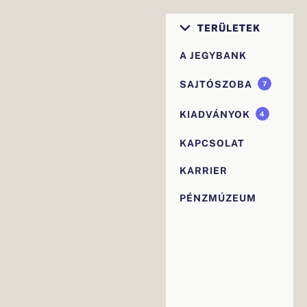
Elsődleges
TERÜLETEK
navigáció
A JEGYBANK
SAJTÓSZOBA
7
KIADVÁNYOK
4
KAPCSOLAT
KARRIER
PÉNZMÚZEUM