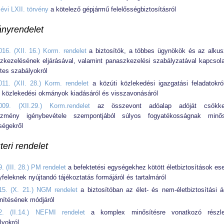
évi LXII. törvény
a kötelező gépjármű felelősségbiztosításról
nyrendelet
016. (XII. 16.) Korm. rendelet
a biztosítók, a többes ügynökök és az alku
zkezelésének eljárásával, valamint panaszkezelési szabályzatával kapcsol
etes szabályokról
011. (XII. 28.) Korm. rendelet
a közúti közlekedési igazgatási feladatokró
i közlekedési okmányok kiadásáról és visszavonásáról
009. (XII.29.) Korm.rendelet
az összevont adóalap adóját csökke
ezmény igénybevétele szempontjából súlyos fogyatékosságnak minős
ségekről
teri rendelet
. (III. 28.) PM rendelet
a befektetési egységekhez kötött életbiztosítások es
feleknek nyújtandó tájékoztatás formájáról és tartalmáról
15. (X. 21.) NGM rendelet
a biztosítóban az élet- és nem-életbiztosítási 
önítésének módjáról
2. (II.14.) NEFMI rendelet
a komplex minősítésre vonatkozó részle
lyokról