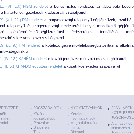
11. (VI. 10.) NGM rendelet
a bonus-malus rendszer, az abba való besoro
e a kártörténeti igazolások kiadásának szabályairól
09. (XII. 22.) PM rendelet
a magyarországi telephelyű gépjárművek, továbbá
lami telephelyű és magyarországi rendeltetési hellyel rendelkező gépjárm
ező gépjármű-felelősségbiztosítási fedezetének fennállását tanús
lóeszközökre vonatkozó szabályokról
09. (X. 9.) PM rendelet
a kötelező gépjármű-felelősségbiztosításnál alkalma
rmű-kategóriákról
0. (IV. 12.) KöHÉM rendelet
a közúti járművek műszaki megvizsgálásáról
5. (II. 5.) KPM-BM együttes rendelet
a közúti közlekedés szabályairól
ZERVEZET
JOGSZABÁLYOK
NYOMTATVÁNYOK
AJÁNLÁSOK,
KÖTELEZÉSE
lnök
Közös
Kérelem
JOGORVOSL
stület
jogszabályok
nyomtatványok
vatal
Pénzpiac
Meghatalmazás
Ajánlások és
Biztosítás
minta
kötelezések
Tökepiac
Bírósági
Jogorvoslati