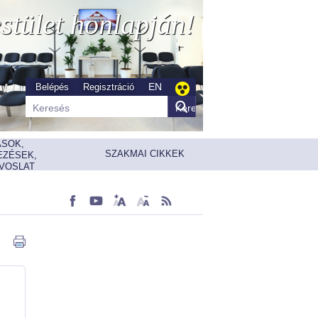
stület honlapján!
EN
Belépés
Regisztráció
ÁSOK,
SZAKMAI CIKKEK
EZÉSEK,
VOSLAT