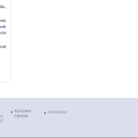
lás,
 más
űvek
ító
zott
SZAKMAI
Oldaltérkép
K,
CIKKEK
AT