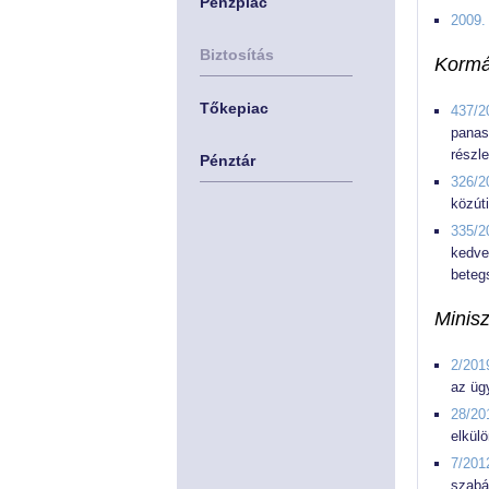
Pénzpiac
2009. 
Biztosítás
Kormá
Tőkepiac
437/2
panas
részl
Pénztár
326/2
közút
335/2
kedv
beteg
Minisz
2/2019
az ügy
28/20
elkül
7/201
szabá