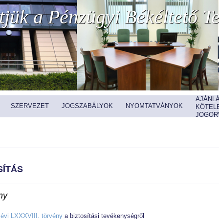
jük a Pénzügyi Békéltető Te
AJÁNL
SZERVEZET
JOGSZABÁLYOK
NYOMTATVÁNYOK
KÖTEL
JOGOR
sítás
nyomtatás
ny
 évi LXXXVIII. törvény
a biztosítási tevékenységről