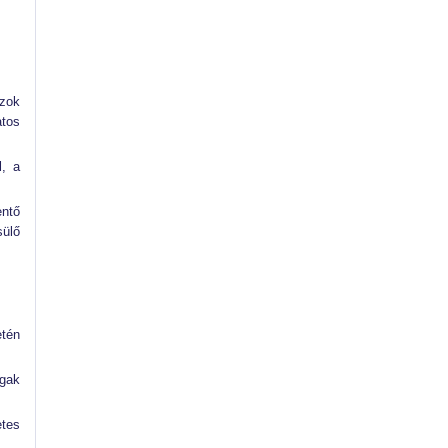
szok
atos
l, a
ntő
ülő
etén
ágak
tes