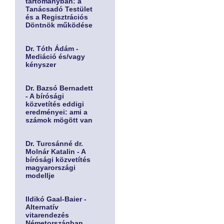
tartományban: a
Tanácsadó Testület
és a Regisztrációs
Döntnök működése
Dr. Tóth Ádám -
Mediáció és/vagy
kényszer
Dr. Bazsó Bernadett
- A bírósági
közvetítés eddigi
eredményei: ami a
számok mögött van
Dr. Turcsánné dr.
Molnár Katalin - A
bírósági közvetítés
magyarországi
modellje
Ildikó Gaal-Baier -
Alternatív
vitarendezés
Németországban