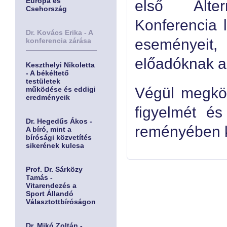
Európa és
első Alter
Csehország
Konferencia 
Dr. Kovács Erika - A
eseményeit
konferencia zárása
előadóknak a 
Keszthelyi Nikoletta
- A békéltető
testületek
Végül megkös
működése és eddigi
eredményeik
figyelmét és
Dr. Hegedűs Ákos -
reményében kö
A bíró, mint a
bírósági közvetítés
sikerének kulcsa
Prof. Dr. Sárközy
Tamás -
Vitarendezés a
Sport Állandó
Választottbíróságon
Dr. Mikó Zoltán -