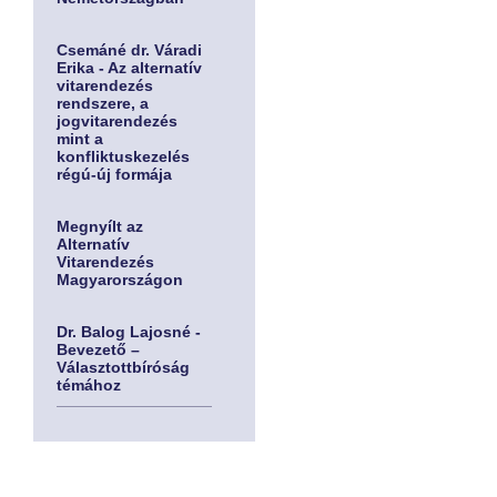
Csemáné dr. Váradi
Erika - Az alternatív
vitarendezés
rendszere, a
jogvitarendezés
mint a
konfliktuskezelés
régú-új formája
Megnyílt az
Alternatív
Vitarendezés
Magyarországon
Dr. Balog Lajosné -
Bevezető –
Választottbíróság
témához