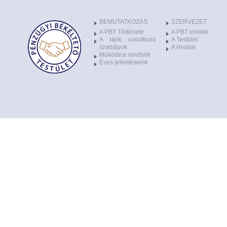
BEMUTATKOZÁS
SZERVEZET
A PBT Története
A PBT elnöke
A ránk vonatkozó
A Testület
szabályok
A Hivatal
Müködési rendünk
Éves jelentéseink