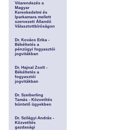
Vitarendezés a
Magyar
Kereskedelmi és
Iparkamara mellett
szervezett Állandó
Választottbíróságon
Dr. Kovács Erika -
Békéltetés a
pénzügyi fogyasztói
jogvitákban
Dr. Hajnal Zsolt -
Békéltetés a
fogyasztói
jogvitákban
Dr. Szeiberling
Tamás - Közvetítés
büntető ügyekben
Dr. Szilágyi András -
Közvetítés
gazdasági