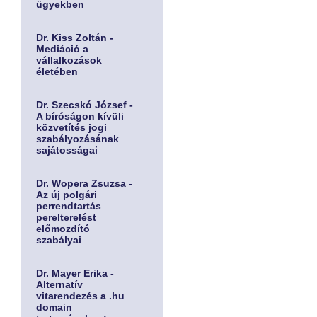
ügyekben
Dr. Kiss Zoltán -
Mediáció a
vállalkozások
életében
Dr. Szecskó József -
A bíróságon kívüli
közvetítés jogi
szabályozásának
sajátosságai
Dr. Wopera Zsuzsa -
Az új polgári
perrendtartás
perelterelést
előmozdító
szabályai
Dr. Mayer Erika -
Alternatív
vitarendezés a .hu
domain