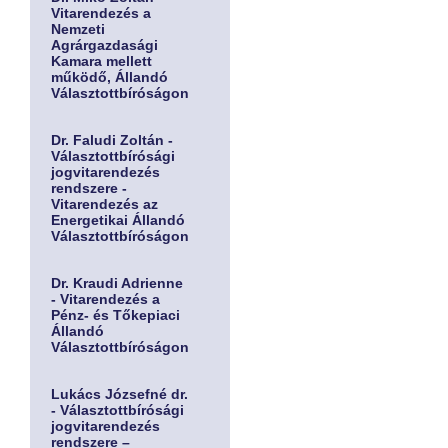
Vitarendezés a
Nemzeti
Agrárgazdasági
Kamara mellett
működő, Állandó
Választottbíróságon
Dr. Faludi Zoltán -
Választottbírósági
jogvitarendezés
rendszere -
Vitarendezés az
Energetikai Állandó
Választottbíróságon
Dr. Kraudi Adrienne
- Vitarendezés a
Pénz- és Tőkepiaci
Állandó
Választottbíróságon
Lukács Józsefné dr.
- Választottbírósági
jogvitarendezés
rendszere –