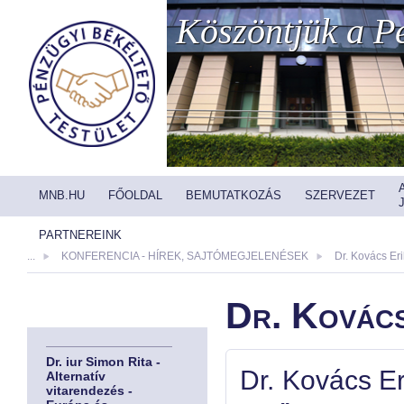
Köszöntjük a Pé
MNB.HU
FŐOLDAL
BEMUTATKOZÁS
SZERVEZET
PARTNEREINK
...
KONFERENCIA - HÍREK, SAJTÓMEGJELENÉSEK
Dr. Kovács Eri
Dr. Kovács
Dr. iur Simon Rita -
Dr. Kovács Er
Alternatív
vitarendezés -