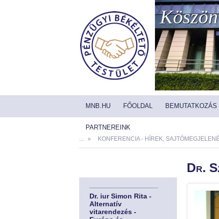
Köszönt
MNB.HU
FŐOLDAL
BEMUTATKOZÁS
PARTNEREINK
...
KONFERENCIA - HÍREK, SAJTÓMEGJELEN
Dr. S
Dr. iur Simon Rita -
Alternatív
vitarendezés -