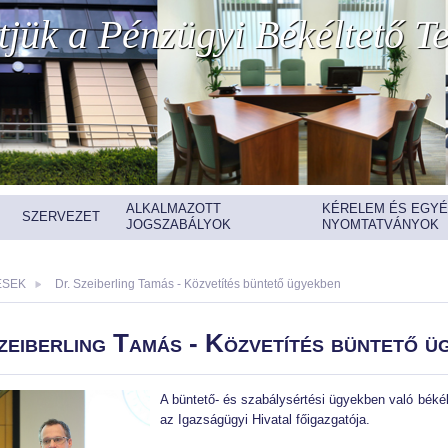
jük a Pénzügyi Békéltető Te
ALKALMAZOTT
KÉRELEM ÉS EGY
SZERVEZET
JOGSZABÁLYOK
NYOMTATVÁNYOK
ÉSEK
Dr. Szeiberling Tamás - Közvetítés büntető ügyekben
zeiberling Tamás - Közvetítés büntető ü
nyom
A büntető- és szabálysértési ügyekben való békélt
az Igazságügyi Hivatal főigazgatója.