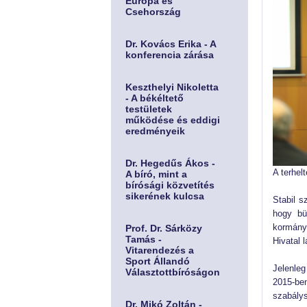
Európa és
Csehország
Dr. Kovács Erika - A
konferencia zárása
Keszthelyi Nikoletta
- A békéltető
testületek
működése és eddigi
eredményeik
Dr. Hegedűs Ákos -
A terhel
A bíró, mint a
bírósági közvetítés
sikerének kulcsa
Stabil s
hogy bü
kormányh
Prof. Dr. Sárközy
Tamás -
Hivatal l
Vitarendezés a
Sport Állandó
Jelenleg
Választottbíróságon
2015-ben
szabály
Dr. Mikó Zoltán -