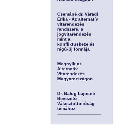
Csemáné dr. Váradi
Erika - Az alternatív
vitarendezés
rendszere, a
jogvitarendezés
mint a
konfliktuskezelés
régú-új formája
Megnyílt az
Alternatív
Vitarendezés
Magyarországon
Dr. Balog Lajosné -
Bevezető –
Választottbíróság
témához