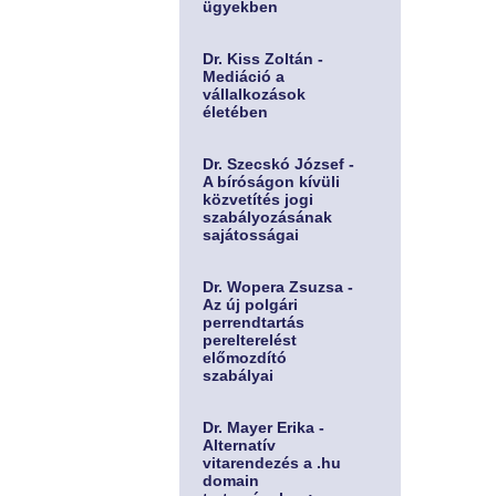
ügyekben
Dr. Kiss Zoltán -
Mediáció a
vállalkozások
életében
Dr. Szecskó József -
A bíróságon kívüli
közvetítés jogi
szabályozásának
sajátosságai
Dr. Wopera Zsuzsa -
Az új polgári
perrendtartás
perelterelést
előmozdító
szabályai
Dr. Mayer Erika -
Alternatív
vitarendezés a .hu
domain