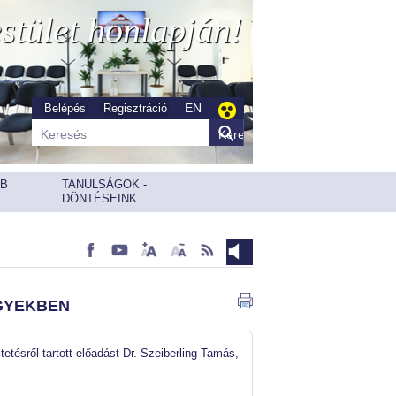
stület honlapján!
EN
Belépés
Regisztráció
ÉB
TANULSÁGOK -
DÖNTÉSEINK
gyekben
tatás
etésről tartott előadást Dr. Szeiberling Tamás,