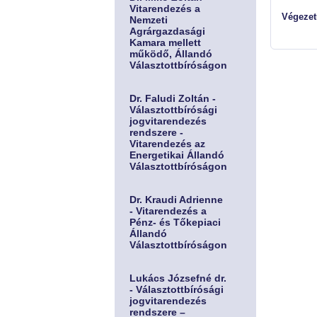
Vitarendezés a
Végezetü
Nemzeti
Agrárgazdasági
Kamara mellett
működő, Állandó
Választottbíróságon
Dr. Faludi Zoltán -
Választottbírósági
jogvitarendezés
rendszere -
Vitarendezés az
Energetikai Állandó
Választottbíróságon
Dr. Kraudi Adrienne
- Vitarendezés a
Pénz- és Tőkepiaci
Állandó
Választottbíróságon
Lukács Józsefné dr.
- Választottbírósági
jogvitarendezés
rendszere –