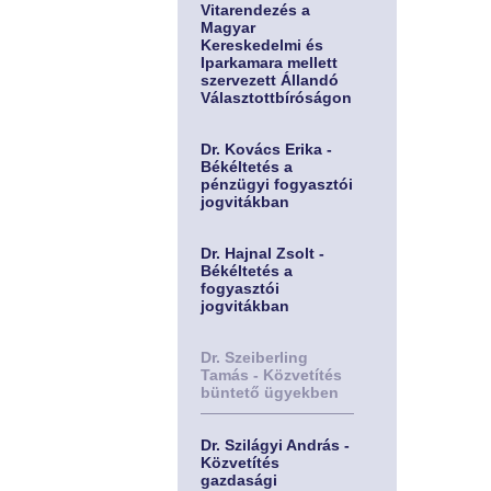
Vitarendezés a
Magyar
Kereskedelmi és
Iparkamara mellett
szervezett Állandó
Választottbíróságon
Dr. Kovács Erika -
Békéltetés a
pénzügyi fogyasztói
jogvitákban
Dr. Hajnal Zsolt -
Békéltetés a
fogyasztói
jogvitákban
Dr. Szeiberling
Tamás - Közvetítés
büntető ügyekben
Dr. Szilágyi András -
Közvetítés
gazdasági