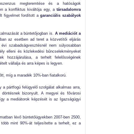
nszenzus megteremtése és a hatóságok
n a konfliktus kiváltója egy, a
társadalomra
lt figyelmet fordított a
garanciális szabályok
lkalmazását a büntetőjogban is.
A mediációt a
an az esetben ad teret a közvetítői eljárás
 évi szabadságvesztésnél nem súlyosabban
mély elleni és közlekedési bűncselekményeket
ek hozzájárulása, a terhelt felelősségének
elt vállalja és arra képes is legyen.
nőtt, míg a maradék 10%-ban fiatalkorú.
 a pártfogú felügyelő szolgálat alkalmas arra,
ó döntésnek bizonyult. A megyei és fővárosi
, így a mediátorok képzését is az Igazságügyi
yamatban lévő büntetőügyekben 2007-ben 2500,
öbb mint 90%-át teljesítette a terhelt, ez a