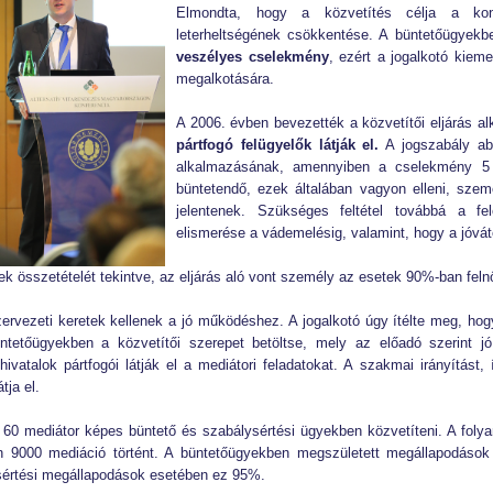
Elmondta, hogy a közvetítés célja a ko
leterheltségének csökkentése. A büntetőügyekbe
veszélyes cselekmény
, ezért a jogalkotó kieme
megalkotására.
A 2006. évben bevezették a közvetítői eljárás a
pártfogó felügyelők látják el.
A jogszabály abb
alkalmazásának, amennyiben a cselekmény 5
büntetendő, ezek általában vagyon elleni, sze
jelentenek. Szükséges feltétel továbbá a fel
elismerése a vádemelésig, valamint, hogy a jóvátét
tek összetételét tekintve, az eljárás aló vont személy az esetek 90%-ban fel
zervezeti keretek kellenek a jó működéshez. A jogalkotó úgy ítélte meg, hogy
ntetőügyekben a közvetítői szerepet betöltse, mely az előadó szerint j
ivatalok pártfogói látják el a mediátori feladatokat. A szakmai irányítást
átja el.
 60 mediátor képes büntető és szabálysértési ügyekben közvetíteni. A fol
 9000 mediáció történt. A büntetőügyekben megszületett megállapodások t
sértési megállapodások esetében ez 95%.