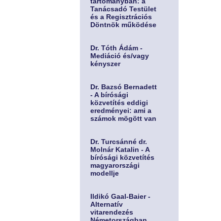
tartományban: a
Tanácsadó Testület
és a Regisztrációs
Döntnök működése
Dr. Tóth Ádám -
Mediáció és/vagy
kényszer
Dr. Bazsó Bernadett
- A bírósági
közvetítés eddigi
eredményei: ami a
számok mögött van
Dr. Turcsánné dr.
Molnár Katalin - A
bírósági közvetítés
magyarországi
modellje
Ildikó Gaal-Baier -
Alternatív
vitarendezés
Németországban