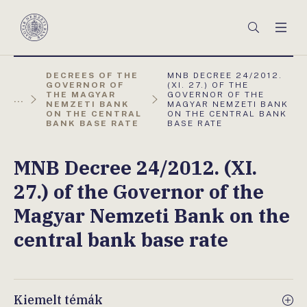
Főmenü
Keresés
Men
Magyar
Nemzeti
Bank
AKTUÁLIS
DECREES OF THE
MNB DECREE 24/2012.
OLDAL:
GOVERNOR OF
(XI. 27.) OF THE
THE MAGYAR
GOVERNOR OF THE
...
NEMZETI BANK
MAGYAR NEMZETI BANK
ON THE CENTRAL
ON THE CENTRAL BANK
BANK BASE RATE
BASE RATE
MNB Decree 24/2012. (XI.
27.) of the Governor of the
Magyar Nemzeti Bank on the
central bank base rate
Kiemelt témák