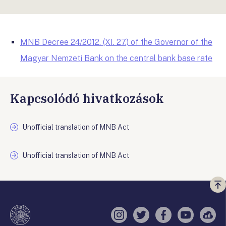
MNB Decree 24/2012. (XI. 27.) of the Governor of the
Magyar Nemzeti Bank on the central bank base rate
Kapcsolódó hivatkozások
Unofficial translation of MNB Act
Unofficial translation of MNB Act
Vi
a
te
Instagram
Twitter
Facebook
YouTube
Sell