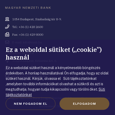
MAGYAR NEMZETI BANK
Cím
1054 Budapest, Szabadság tér 8-9.
Telefonszám
Tel.: +36 (1) 428 2600
Fax
Fax: +36 (1) 429 8000
Email
E-mail: info@mnb.hu
cím
Ez a weboldal sütiket („cookie”)
Costumer service
használ
Cím
1122 Budapest, Krisztina krt. 6.
Ez a weboldal sütiket használ a kényelmesebb böngészés
Telefonszám
+36 80 203 776
érdekében. A honlap használatával Ön elfogadja, hogy az oldal
Email
ugyfelszolgalat@mnb.hu
sütiket használ. Kérjük, olvassa el Süti tájékoztatónkat
cím
,amelyben további információkat olvashat a sütikről és azt is
megtudhatja, hogyan tudja kikapcsolni vagy törölni őket.
Süti
tájékoztatónkat
© Magyar Nemzeti Bank
|
Legal Disclaimer
|
Privacy Statement
|
Cookie
NEM FOGADOM EL
ELFOGADOM
Guidelines
|
Terms of use