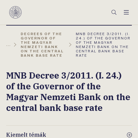
Főmenü
Keresés
Men
Magyar
Nemzeti
Bank
AKTUÁLIS
DECREES OF THE
MNB DECREE 3/2011. (I.
OLDAL:
GOVERNOR OF
24.) OF THE GOVERNOR
THE MAGYAR
OF THE MAGYAR
...
NEMZETI BANK
NEMZETI BANK ON THE
ON THE CENTRAL
CENTRAL BANK BASE
BANK BASE RATE
RATE
MNB Decree 3/2011. (I. 24.)
of the Governor of the
Magyar Nemzeti Bank on the
central bank base rate
Kiemelt témák