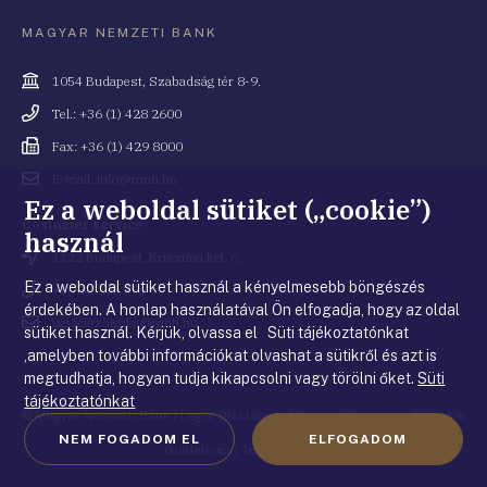
MAGYAR NEMZETI BANK
Cím
1054 Budapest, Szabadság tér 8-9.
Telefonszám
Tel.: +36 (1) 428 2600
Fax
Fax: +36 (1) 429 8000
Email
E-mail: info@mnb.hu
cím
Ez a weboldal sütiket („cookie”)
Costumer service
használ
Cím
1122 Budapest, Krisztina krt. 6.
Ez a weboldal sütiket használ a kényelmesebb böngészés
Telefonszám
+36 80 203 776
érdekében. A honlap használatával Ön elfogadja, hogy az oldal
Email
ugyfelszolgalat@mnb.hu
sütiket használ. Kérjük, olvassa el Süti tájékoztatónkat
cím
,amelyben további információkat olvashat a sütikről és azt is
megtudhatja, hogyan tudja kikapcsolni vagy törölni őket.
Süti
tájékoztatónkat
© Magyar Nemzeti Bank
|
Legal Disclaimer
|
Privacy Statement
|
Cookie
NEM FOGADOM EL
ELFOGADOM
Guidelines
|
Terms of use