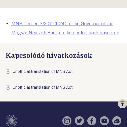
MNB Decree 3/2011. (I. 24.) of the Governor of the
Magyar Nemzeti Bank on the central bank base rate
Kapcsolódó hivatkozások
Unofficial translation of MNB Act
Unofficial translation of MNB Act
Vi
a
te
Instagram
Twitter
Facebook
YouTube
Sell