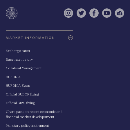
a
te
Instagram
Twitter
Facebook
YouTube
Sell
Oldaltérkép
MARKET INFORMATION
Exchange rates
Base rate history
Collateral Management
HUFONIA
HUFONIA Swap
Official BUBOR fixing
Official BIRS fixing
Chart-pack on recent economic and
financial market developsment
Monetary policy instrument