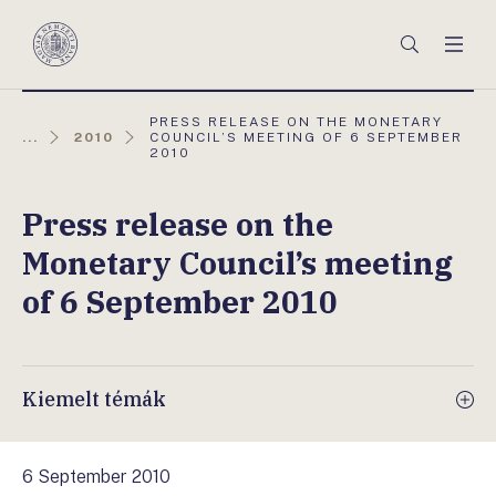
Főmenü
Keresés
Men
Magyar
Nemzeti
Bank
AKTUÁLIS
PRESS RELEASE ON THE MONETARY
OLDAL:
...
2010
COUNCIL’S MEETING OF 6 SEPTEMBER
2010
Press release on the
Monetary Council’s meeting
of 6 September 2010
Kiemelt témák
6 September 2010