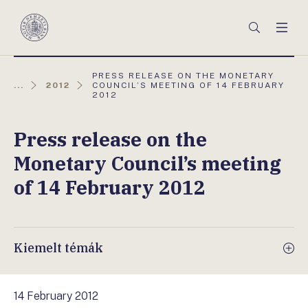
Főmenü
Keresés
Men
Magyar
Nemzeti
Bank
AKTUÁLIS
PRESS RELEASE ON THE MONETARY
OLDAL:
...
2012
COUNCIL’S MEETING OF 14 FEBRUARY
2012
Press release on the
Monetary Council’s meeting
of 14 February 2012
Kiemelt témák
14 February 2012