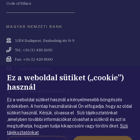
Code of Ethics
MAGYAR NEMZETI BANK
Cím
1054 Budapest, Szabadság tér 8-9.
Telefonszám
Tel.: +36 (1) 428 2600
Fax
Fax: +36 (1) 429 8000
Email
E-mail: info@mnb.hu
cím
Ez a weboldal sütiket („cookie”)
Costumer service
használ
Cím
1122 Budapest, Krisztina krt. 6.
Ez a weboldal sütiket használ a kényelmesebb böngészés
Telefonszám
+36 80 203 776
érdekében. A honlap használatával Ön elfogadja, hogy az oldal
Email
ugyfelszolgalat@mnb.hu
sütiket használ. Kérjük, olvassa el Süti tájékoztatónkat
cím
,amelyben további információkat olvashat a sütikről és azt is
megtudhatja, hogyan tudja kikapcsolni vagy törölni őket.
Süti
tájékoztatónkat
© Magyar Nemzeti Bank
|
Legal Disclaimer
|
Privacy Statement
|
Cookie