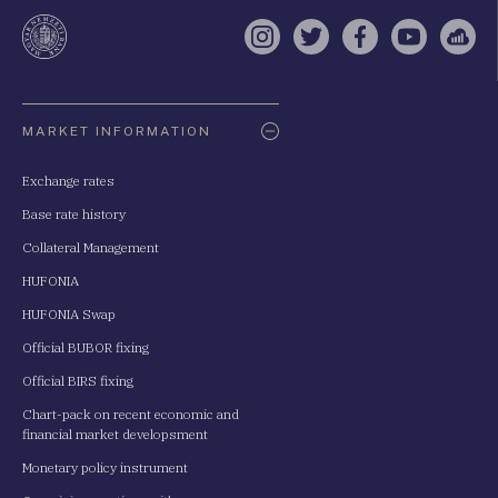
te
Instagram
Twitter
Facebook
YouTube
Sell
Oldaltérkép
MARKET INFORMATION
Exchange rates
Base rate history
Collateral Management
HUFONIA
HUFONIA Swap
Official BUBOR fixing
Official BIRS fixing
Chart-pack on recent economic and
financial market developsment
Monetary policy instrument