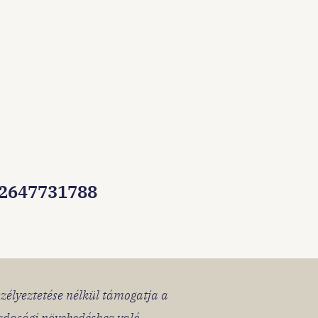
92647731788
szélyeztetése nélkül támogatja a
azdasági növekedéshez való