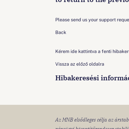
Please send us your support reques
Back
Kérem ide kattintva a fenti hibaker
Vissza az előző oldalra
Hibakeresési informá
Az MNB elsődleges célja az árstabi
pénzügyi közvetítőrendszer stabil