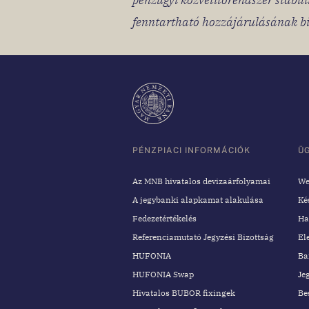
fenntartható hozzájárulásának biz
PÉNZPIACI INFORMÁCIÓK
Ü
Az MNB hivatalos devizaárfolyamai
We
A jegybanki alapkamat alakulása
Ké
Fedezetértékelés
Ha
Referenciamutató Jegyzési Bizottság
El
HUFONIA
Ba
HUFONIA Swap
Je
Hivatalos BUBOR fixingek
Be