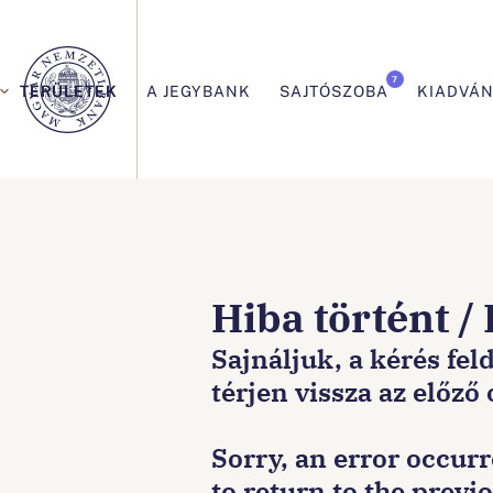
Elsődleges
navigáció
7
TERÜLETEK
A JEGYBANK
SAJTÓSZOBA
KIADVÁ
Ön
ezen
Hiba történt /
az
Sajnáljuk, a kérés fel
térjen vissza az előző
oldalon
Sorry, an error occur
van:Főoldal
to return to the previ