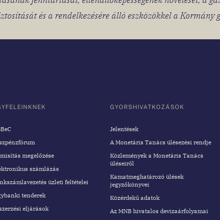
tosítását és a rendelkezésére álló eszközökkel a Kormány 
GYFELEINKNEK
GYORSHIVATKOZÁSOK
BeC
Jelentések
szpénzfórum
A Monetáris Tanács ülésezési rendje
misítás megelőzése
Közlemények a Monetáris Tanács
üléseiről
ektronikus számlázás
Kamatmeghatározó ülések
nkszámlavezetés üzleti feltételei
jegyzőkönyvei
gybanki tenderek
Közérdekű adatok
szerzési eljárások
Az MNB hivatalos devizaárfolyamai