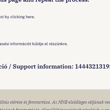
t by clicking here.
esési információt küldje el részünkre.
ció / Support information: 144432131
litás elérése és fenntartása. Az MNB elsődleges céljának ve
itásának fenntartását, ellenállóképességének növelését, a g