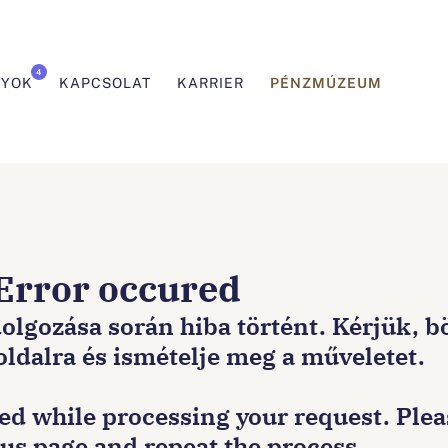
4
PÉNZMÚZEUM
NYOK
KAPCSOLAT
KARRIER
 Error occured
dolgozása során hiba történt. Kérjük, 
 oldalra és ismételje meg a műveletet.
red while processing your request. Ple
ous page and repeat the process.