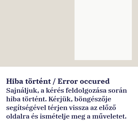
Ön
Hiba történt / Error occured
ezen
Sajnáljuk, a kérés feldolgozása során
az
hiba történt. Kérjük, böngészője
oldalon
segítségével térjen vissza az előző
van:Főoldal
oldalra és ismételje meg a műveletet.
Sorry, an error occurred while