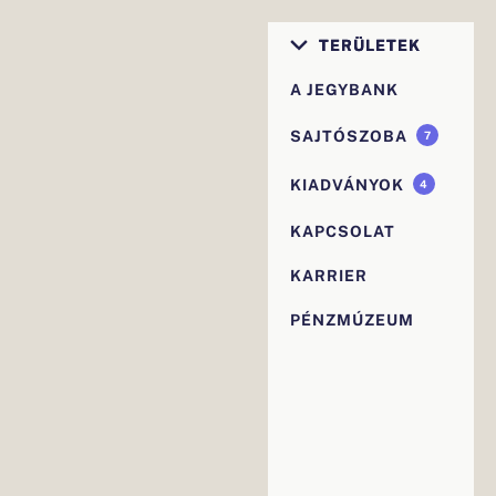
Elsődleges
TERÜLETEK
navigáció
A JEGYBANK
SAJTÓSZOBA
7
KIADVÁNYOK
4
KAPCSOLAT
KARRIER
PÉNZMÚZEUM