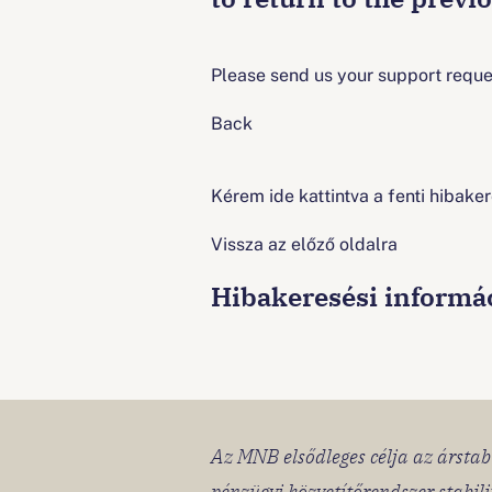
Please send us your support reques
Back
Kérem ide kattintva a fenti hibaker
Vissza az előző oldalra
Hibakeresési informá
Az MNB elsődleges célja az árstabi
pénzügyi közvetítőrendszer stabil