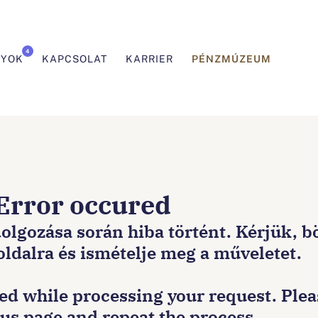
4
PÉNZMÚZEUM
NYOK
KAPCSOLAT
KARRIER
 Error occured
dolgozása során hiba történt. Kérjük, 
 oldalra és ismételje meg a műveletet.
red while processing your request. Ple
ous page and repeat the process.