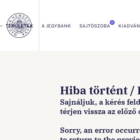
Elsődleges
navigáció
7
TERÜLETEK
A JEGYBANK
SAJTÓSZOBA
KIADVÁ
Ön
ezen
Hiba történt /
az
Sajnáljuk, a kérés fel
térjen vissza az előző
oldalon
Sorry, an error occur
van:Főoldal
to return to the previ