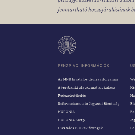
fenntartható hozzájárulásának biz
PÉNZPIACI INFORMÁCIÓK
Ü
Az MNB hivatalos devizaárfolyamai
We
A jegybanki alapkamat alakulása
Ké
Fedezetértékelés
Ha
Referenciamutató Jegyzési Bizottság
El
HUFONIA
Ba
HUFONIA Swap
Je
Hivatalos BUBOR fixingek
Be