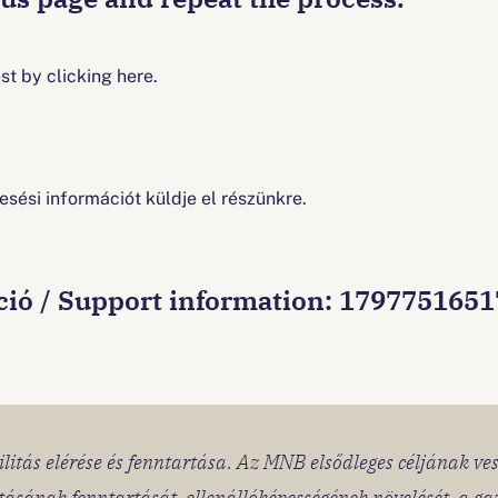
t by clicking here.
esési információt küldje el részünkre.
ció / Support information: 179775165
litás elérése és fenntartása. Az MNB elsődleges céljának ve
itásának fenntartását, ellenállóképességének növelését, a g