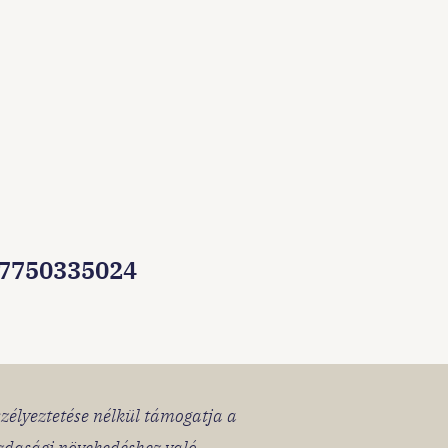
17750335024
szélyeztetése nélkül támogatja a
azdasági növekedéshez való