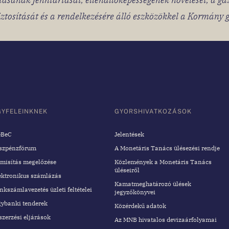
tosítását és a rendelkezésére álló eszközökkel a Kormány 
GYFELEINKNEK
GYORSHIVATKOZÁSOK
BeC
Jelentések
szpénzfórum
A Monetáris Tanács ülésezési rendje
misítás megelőzése
Közlemények a Monetáris Tanács
üléseiről
ektronikus számlázás
Kamatmeghatározó ülések
nkszámlavezetés üzleti feltételei
jegyzőkönyvei
gybanki tenderek
Közérdekű adatok
szerzési eljárások
Az MNB hivatalos devizaárfolyamai