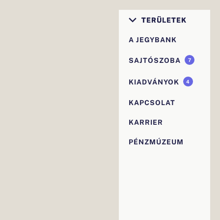
Elsődleges
TERÜLETEK
navigáció
A JEGYBANK
SAJTÓSZOBA
7
KIADVÁNYOK
4
KAPCSOLAT
KARRIER
PÉNZMÚZEUM