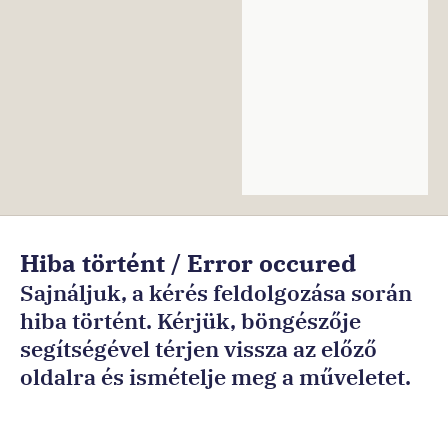
Ön
Hiba történt / Error occured
ezen
Sajnáljuk, a kérés feldolgozása során
az
hiba történt. Kérjük, böngészője
oldalon
segítségével térjen vissza az előző
van:Főoldal
oldalra és ismételje meg a műveletet.
Sorry, an error occurred while