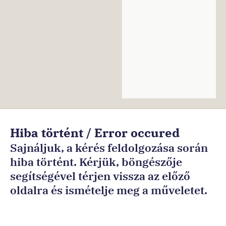
Ön
Hiba történt / Error occured
ezen
Sajnáljuk, a kérés feldolgozása során
az
hiba történt. Kérjük, böngészője
oldalon
segítségével térjen vissza az előző
van:Főoldal
oldalra és ismételje meg a műveletet.
Sorry, an error occurred while