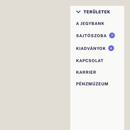
Elsődleges
TERÜLETEK
navigáció
A JEGYBANK
SAJTÓSZOBA
7
KIADVÁNYOK
4
KAPCSOLAT
KARRIER
PÉNZMÚZEUM