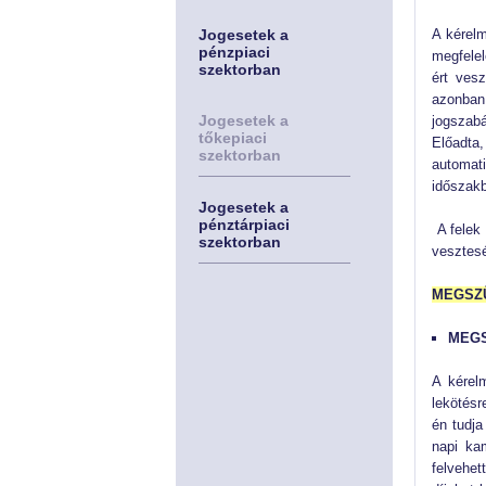
Jogesetek a
A kérelm
pénzpiaci
megfelel
szektorban
ért ves
azonban
Jogesetek a
jogszabá
tőkepiaci
Előadta,
szektorban
automat
időszakb
Jogesetek a
pénztárpiaci
A felek 
szektorban
vesztesé
MEGSZ
MEGS
A kérel
lekötésr
én tudja
napi kam
felvehet