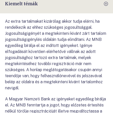
Kiemelt témák
Az extra tartalmakat kizárólag akkor tudja elérni, ha
rendelkezik az ehhez szükséges jogosultsággal.
Jogosultságigényét a megtekinteni kívánt zárt tartalom
jogosultságigénylés oldalán tudja elindítani. Az MNB
egyedileg bírálja el az indított igényeket. Igénye
elfogadását követően elérhetővé vállnak az adott
jogosultsághoz tartozó extra tartalmak, melyek
megtekintéséhez további regisztráció már nem
szükséges. A honlap meglátogatásakor csupán annyi
teendője van, hogy felhasználónevével és jelszavával
belép az oldalra és a megtekinteni kívánt tartalomhoz
navigál.
A Magyar Nemzeti Bank az igényeket egyedileg bírálja
el. Az MNB fenntartja a jogot, hogy előzetes értesítés
nélkül törölje regisztrációját illetve megváltoztassa a