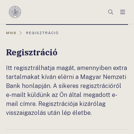
Főmenü
Keresés
Men
Magyar
Nemzeti
Bank
AKTUÁLIS
MNB
REGISZTRÁCIÓ
OLDAL:
Regisztráció
Itt regisztrálhatja magát, amennyiben extra
tartalmakat kíván elérni a Magyar Nemzeti
Bank honlapján. A sikeres regisztrációról
e-mailt küldünk az Ön által megadott e-
mail címre. Regisztrációja kizárólag
visszaigazolás után lép életbe.