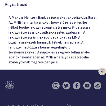
Regisztráció
A Magyar Nemzeti Bank az igényeket egyedileg bírálja el.
Az MNB fenntartja a jogot, hogy előzetes értesítés
nélkül törölje regisztrációját illetve megváltoztassa a
regisztráció és a jogosultságkezelés szabályait. A
regisztráció során megadott adatokat az MNB
bizalmasan kezeli, harmadik félnek nem adja át.A
rendszer naplózza a benne végrehajtott
tevékenységeket. A naplók és az egyéb felhasználói
adatok tekintetében az MNB a hatályos adatvédelmi
szabályoknak megfelelően jár el.
Vi
a
te
Instagram
Twitter
Facebook
YouTube
Sell
Oldaltérkép
GYORSHIVATKOZÁSOK