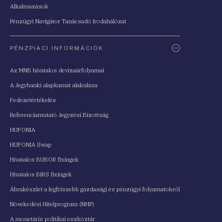
Alkalmazások
Pénzügyi Navigátor Tanácsadó Irodahálózat
PÉNZPIACI INFORMÁCIÓK
Az MNB hivatalos devizaárfolyamai
A Jegybanki alapkamat alakulása
Fedezetértékelés
Referenciamutató Jegyzési Bizottság
HUFONIA
HUFONIA Swap
Hivatalos BUBOR fixingek
Hivatalos BIRS fixingek
Ábrakészlet a legfrissebb gazdasági és pénzügyi folyamatokról
Növekedési Hitelprogram (NHP)
A monetáris politikai eszköztár