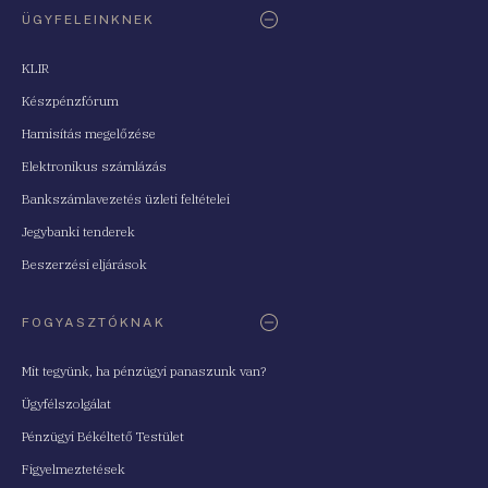
ÜGYFELEINKNEK
KLIR
Készpénzfórum
Hamisítás megelőzése
Elektronikus számlázás
Bankszámlavezetés üzleti feltételei
Jegybanki tenderek
Beszerzési eljárások
FOGYASZTÓKNAK
Mit tegyünk, ha pénzügyi panaszunk van?
Ügyfélszolgálat
Pénzügyi Békéltető Testület
Figyelmeztetések