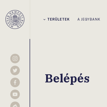
Főmenü
TERÜLETEK
A JEGYBANK
Magyar
Nemzeti
Bank
Instagram
Twitter
Belépés
Facebook
YouTube