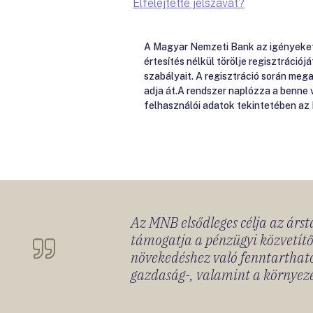
Elfelejtette jelszavát?
A Magyar Nemzeti Bank az igényeket e
értesítés nélkül törölje regisztrációj
szabályait. A regisztráció során me
adja át.A rendszer naplózza a benne
felhasználói adatok tekintetében az
Az MNB elsődleges célja az ársta
támogatja a pénzügyi közvetítő
növekedéshez való fenntartható
gazdaság-, valamint a környeze