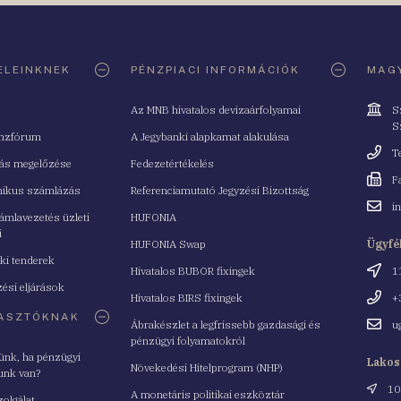
ELEINKNEK
PÉNZPIACI INFORMÁCIÓK
MAGY
Cím
Az MNB hivatalos devizaárfolyamai
S
S
nzfórum
A Jegybanki alapkamat alakulása
Telefo
T
tás megelőzése
Fedezetértékelés
Fax
F
nikus számlázás
Referenciamutató Jegyzési Bizottság
Email
i
mlavezetés üzleti
HUFONIA
cím
i
HUFONIA Swap
Ügyfé
ki tenderek
Cím
Hivatalos BUBOR fixingek
1
ési eljárások
Telefo
Hivatalos BIRS fixingek
+
ASZTÓKNAK
Email
Ábrakészlet a legfrissebb gazdasági és
u
cím
pénzügyi folyamatokról
yünk, ha pénzügyi
Lakos
Növekedési Hitelprogram (NHP)
unk van?
Cím
10
A monetáris politikai eszköztár
zolgálat