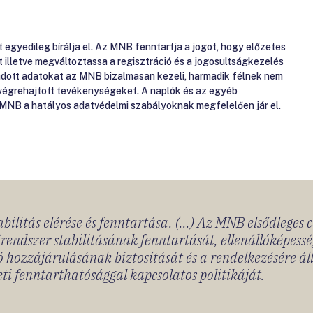
gyedileg bírálja el. Az MNB fenntartja a jogot, hogy előzetes
át illetve megváltoztassa a regisztráció és a jogosultságkezelés
gadott adatokat az MNB bizalmasan kezeli, harmadik félnek nem
 végrehajtott tevékenységeket. A naplók és az egyéb
 MNB a hatályos adatvédelmi szabályoknak megfelelően jár el.
bilitás elérése és fenntartása. (...) Az MNB elsődleges 
rendszer stabilitásának fenntartását, ellenállóképessé
 hozzájárulásának biztosítását és a rendelkezésére á
ti fenntarthatósággal kapcsolatos politikáját.