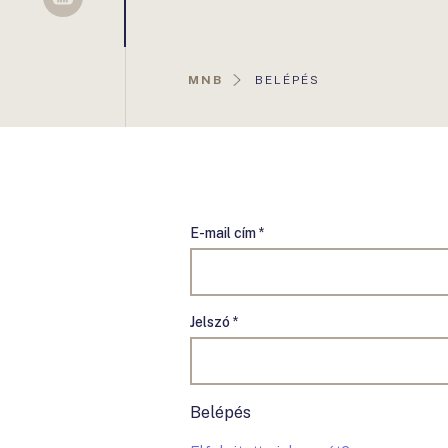
Sellsy
AKTUÁLIS
MNB
BELÉPÉS
OLDAL:
E-mail cím *
Jelszó *
Belépés