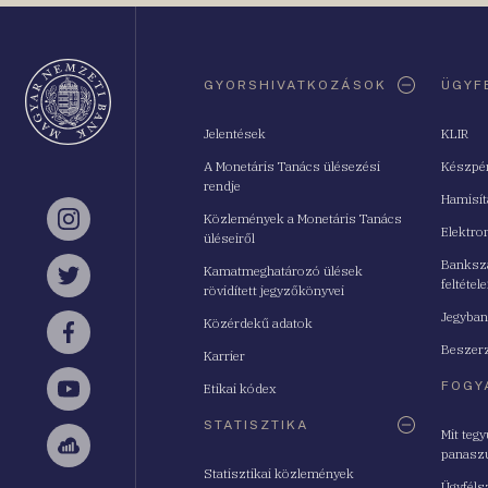
Oldaltérkép
GYORSHIVATKOZÁSOK
ÜGYF
Jelentések
KLIR
A Monetáris Tanács ülésezési
Készpé
rendje
Hamisí
Közlemények a Monetáris Tanács
Instagram
Elektro
üléseiről
Bankszá
Kamatmeghatározó ülések
feltétele
Twitter
rövidített jegyzőkönyvei
Jegyban
Közérdekű adatok
Facebook
Beszerz
Karrier
FOGY
Etikai kódex
YouTube
STATISZTIKA
Mit teg
panasz
Sellsy
Statisztikai közlemények
Ügyféls