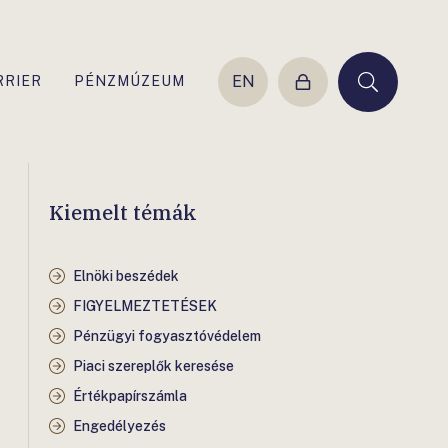
EN
RRIER
PÉNZMÚZEUM
Belépés
Keresés
Kiemelt témák
Elnöki beszédek
FIGYELMEZTETÉSEK
Pénzügyi fogyasztóvédelem
Piaci szereplők keresése
Értékpapírszámla
Engedélyezés