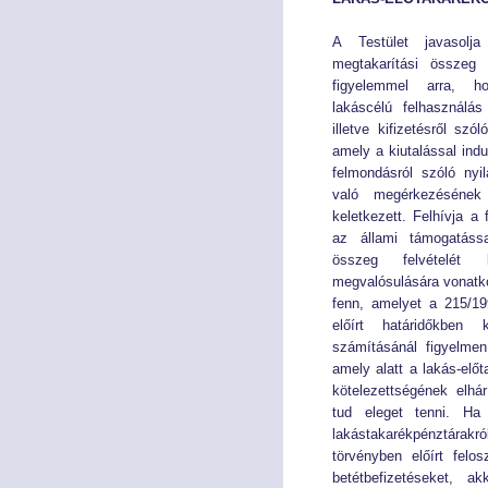
A Testület javasolj
megtakarítási összeg 
figyelemmel arra, h
lakáscélú felhasználás
illetve kifizetésről szó
amely a kiutalással indu
felmondásról szóló nyi
való megérkezésének
keletkezett. Felhívja a
az állami támogatássa
összeg felvételét
megvalósulására vonatko
fenn, amelyet a 215/19
előírt határidőkben k
számításánál figyelmen
amely alatt a lakás-elő
kötelezettségének elhár
tud eleget tenni. H
lakástakarékpénztára
törvényben előírt felos
betétbefizetéseket, a