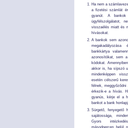
Ha nem a számlavezet
a fizetési számlát ér
gyanút. A bankok
ügyfélszolgálatot, 
visszaélés miatt és
hívásokat.
A bankok sem azonos
megakadályozása 
bankkártya valamen
azonosítókat, sem a
kódokat. Amennyiben
akkor is, ha sípszó u
mindenképpen vissz
esetén célszerű kere
félnek, meggyőződni 
érkezik-e a hívás. H
gyanús, kérje el a h
bankot a bank honlapj
Sürgető, fenyegető 
sajátossága, mind
Gyors intézked
másodpercen belül n