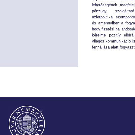
lehetőségének megfele
pénzügyi szolgálta
üzletpolitikai szempon
és amennyiben a fogyas
hogy fizetési hajlandósá
kérelme pozitív elbír
világos kommunikáció is
fennállása alatt fogyasz