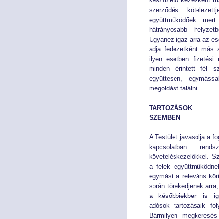
készfizető kezesként m
szerződés kötelezet
együttműködőek, mert
hátrányosabb helyzet
Ugyanez igaz arra az eset
adja fedezetként más á
ilyen esetben fizetési
minden érintett fél 
együttesen, egymássa
megoldást találni.
TARTOZÁSOK KÖ
SZEMBEN
A Testület javasolja a f
kapcsolatban rend
követeléskezelőkkel. Sz
a felek együttműködnek
egymást a releváns körü
során törekedjenek arra
a későbbiekben is ig
adósok tartozásaik fo
Bármilyen megkeresés 