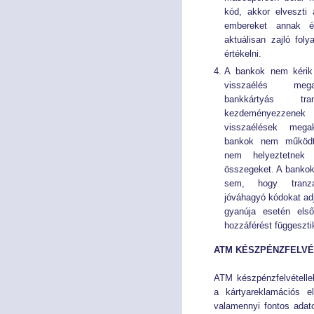
kód, akkor elveszti 
embereket annak é
aktuálisan zajló fol
értékelni.
A bankok nem kérik 
visszaélés mega
bankkártyás tran
kezdeményezzenek
visszaélések mega
bankok nem működte
nem helyeztetnek 
összegeket. A bankok
sem, hogy tranza
jóváhagyó kódokat ad
gyanúja esetén els
hozzáférést függesztik 
ATM KÉSZPÉNZFELVÉ
ATM készpénzfelvételle
a kártyareklamációs e
valamennyi fontos adat