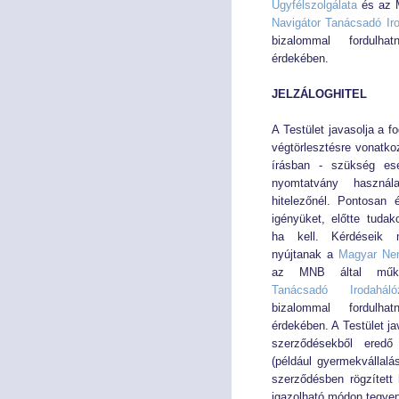
Ügyfélszolgálata
és az M
Navigátor Tanácsadó Ir
Éves Jelentéseink
Éves Jelentéseink
bizalommal fordulhat
érdekében.
SZERVEZET
SZERVEZET
JELZÁLOGHITEL
Elnök
Elnök
A Testület javasolja a 
végtörlesztésre vonatk
Testület
Testület
írásban - szükség ese
nyomtatvány használ
hitelezőnél. Pontosan
Hivatal
Hivatal
igényüket, előtte tudak
ha kell. Kérdéseik m
JOGSZABÁLYOK
JOGSZABÁLYOK
nyújtanak a
Magyar Nem
az MNB által műk
Tanácsadó Irodaháló
Közös jogszabályok
Közös jogszabályok
bizalommal fordulhat
érdekében. A Testület j
Pénzpiac
Pénzpiac
szerződésekből eredő 
(például gyermekvállalá
Biztosítás
Biztosítás
szerződésben rögzített
igazolható módon tegye