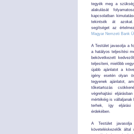
tegyék meg a szüksége
alakulását folyamatos
kapcsolatban kimutatás
tekintsék át azokat
segítséget az értelme
Magyar Nemzeti Bank Üg
A Testület javasolja a
a hatályos teljesítési 
bekövetkezett kedvezőt
teljesíteni, mielőbb veg
újabb ajánlatot a köve
igény esetén olyan öss
tegyenek ajánlatot, am
tőketartozás csökke
végrehajtási eljárásban
mértékéig is vállaljanak
terhek, így eljárási
érdekében.
A Testület javasolj
követeléskezelők által 