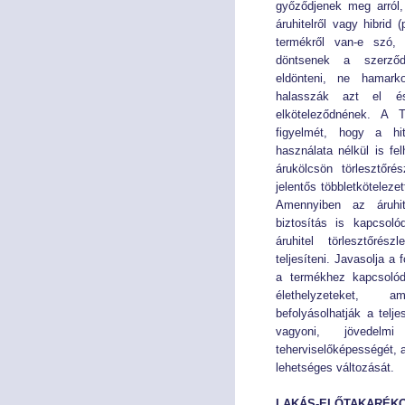
győződjenek meg arról,
áruhitelről vagy hibrid (
termékről van-e szó, 
döntsenek a szerződ
eldönteni, ne hamark
halasszák azt el és
elköteleződnének. A T
figyelmét, hogy a hit
használata nélkül is fe
árukölcsön törlesztőré
jelentős többletkötelezet
Amennyiben az áruhite
biztosítás is kapcsoló
áruhitel törlesztőrés
teljesíteni. Javasolja a
a termékhez kapcsoló
élethelyzeteket,
befolyásolhatják a telje
vagyoni, jövedelm
teherviselőképességét, a
lehetséges változását.
LAKÁS-ELŐTAKARÉK