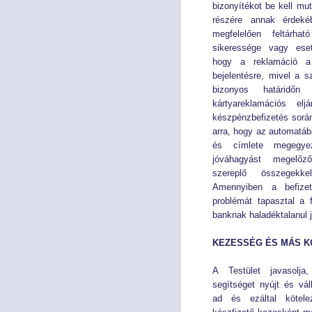
bizonyítékot be kell mut
részére annak érdeké
megfelelően feltárha
sikeressége vagy eset
hogy a reklamáció a 
bejelentésre, mivel a 
bizonyos határidő
kártyareklamációs el
készpénzbefizetés során 
arra, hogy az automatá
és címlete megegye
jóváhagyást megelőző
szereplő összegekk
Amennyiben a befizet
problémát tapasztal a 
banknak haladéktalanul j
KEZESSÉG ÉS MÁS K
A Testület javasolj
segítséget nyújt és váll
ad és ezáltal kötele