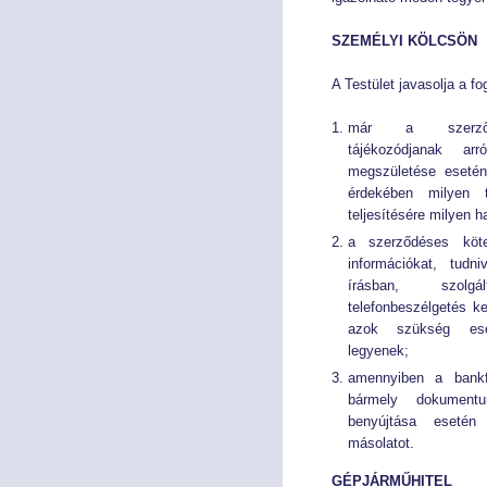
Tökepiac
Tökepiac
SZEMÉLYI KÖLCSÖN
Pénztár
Pénztár
A Testület javasolja a f
már a szerződé
NYOMTATVÁNYOK
NYOMTATVÁNYOK
tájékozódjanak ar
megszületése esetén
Kérelem nyomtatványok
Kérelem nyomtatványok
érdekében milyen 
teljesítésére milyen h
Meghatalmazás
Meghatalmazás
a szerződéses kötel
információkat, tudn
Bírósági nyomtatványok
Bírósági nyomtatványok
írásban, szolgá
telefonbeszélgetés k
azok szükség ese
AJÁNLÁSOK, KÖTELEZÉSEK, JOGORVOSLAT
AJÁNLÁSOK, KÖTELEZÉSEK, JOGORVOSLAT
legyenek;
amennyiben a bankfi
Ajánlások és kötelezések
Ajánlások és kötelezések
bármely dokumentu
benyújtása esetén 
Jogorvoslati lehetőségek
Jogorvoslati lehetőségek
másolatot.
GÉPJÁRMŰHITEL