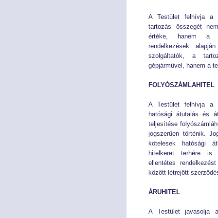
SZAKMAI CIKKEK
SZAKMAI CIKKEK
A Testület felhívja a
tartozás összegét nem
értéke, hanem a s
rendelkezések alapjá
szolgáltatók, a tar
gépjárművel, hanem a te
FOLYÓSZÁMLAHITEL
A Testület felhívja a
hatósági átutalás és át
teljesítése folyószámláh
jogszerűen történik. Jo
kötelesek hatósági át
hitelkeret terhére is
ellentétes rendelkezés
között létrejött szerződ
ÁRUHITEL
A Testület javasolja 