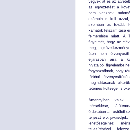
vegyék át és az átvéte
az egyeztetést a követ
nem vesznek tudomás
számolniuk kell azzal,
szemben és tovább f
kamatok felszámítása és
felmerülése miatt. A T
figyelmét, hogy az elé
meg, jogkövetkezménye 
úton nem érvényesít
eljárásban arra a köt
hivatalból figyelembe ne
fogyasztóknak, hogy tör
történő érvényesítésé
megindításának elkerü
tetemes költségei is őket
Amennyiben valaki 
mérséklése, átütem
érdekében a Testülethez
terjeszt elő, javasoljuk
lehetőségeihez mért
teljesítésével fejez