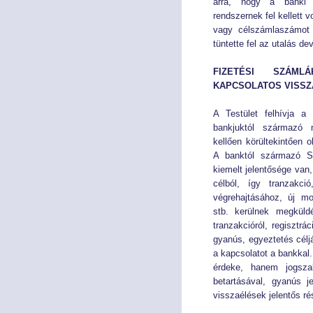
arra, hogy a banki 
rendszernek fel kellett v
vagy célszámlaszámot 
tüntette fel az utalás d
FIZETÉSI SZÁMLÁ
KAPCSOLATOS VISS
A Testület felhívja a
bankjuktól származó 
kellően körültekintően 
A banktól származó 
kiemelt jelentősége van
célból, így tranzakció
végrehajtásához, új mo
stb. kerülnek megküld
tranzakcióról, regisztrá
gyanús, egyeztetés céljá
a kapcsolatot a bankkal
érdeke, hanem jogszab
betartásával, gyanús j
visszaélések jelentős r