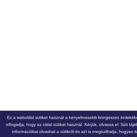
Ez a weboldal sütiket használ a kényelmesebb böngészés érdekéb
elfogadja, hogy az oldal sütiket használ. Kérjük, olvassa el
Süti táj
információkat olvashat a sütikről és azt is megtudhatja, hogyan tu