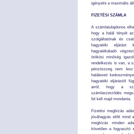
igényelni a maximális ál
FIZETÉSI SZÁMLA
A számlatulajdonos elh
hogy a halál tényét az
szolgáltatónak és csat
hagyatéki eljárást
hagyatékátadó végzés
örökösi minőség igazol
rendelkezés is van, a 
pénzösszeg nem lesz
haláleseti kedvezményez
hagyatéki eljárástól fü
arról, hogy a szám
számlaszerződés megsz
fel kell majd mondania.
Fizetési megbízás adás
jóváhagyás előtt mind a
megbízás minden adatá
követően a fogyasztó 