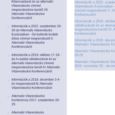
Kibercsalások és az alternatív
Információk a 2022. szepte
Vitarendezés címmel
vitarendezés Eurázsiában -
megrendezésre kerülő VII.
címmel megrendezett V. Alt
Éves Jelentéseink
Éves Jelentéseink
Alternatív Vitarendezési
Konferenciáról
Konferenciáról
Információk a 2019. októbe
SZERVEZET
SZERVEZET
vállalkozások és az altern
Információk a 2022. szeptember 29-
megrendezésre kerülő IV. A
30-án Alternatív vitarendezés
Konferenciáról
Eurázsiában - ősi kultúrák tovább
Elnök
Elnök
élése címmel megrendezett V.
Információk a 2018. decemb
Alternatív Vitarendezési
Alternatív Vitarendezési Ko
Konferenciáról
Testület
Testület
Alternatív Vitarendezési K
Információk a 2019. október 17-18-
28-29.
án A családi vállalkozások és az
Hivatal
Hivatal
Alternatív Vitarendezés M
alternatív vitarendezés címmel
2016. november 30 - decem
megrendezésre került IV. Alternatív
Vitarendezési Konferenciáról
JOGSZABÁLYOK
JOGSZABÁLYOK
Információk a 2018. december 3-4-
Közös jogszabályok
Közös jogszabályok
én megrendezett III. Alternatív
Vitarendezési Konferenciáról
Pénzpiac
Pénzpiac
Alternatív Vitarendezési
Konferencia 2017. szeptember 28-
29.
Biztosítás
Biztosítás
Alternatív Vitarendezés