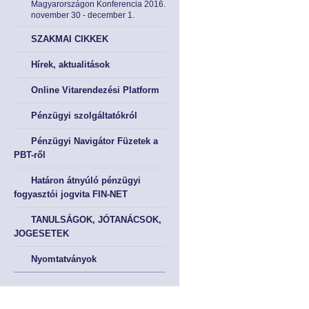
Magyarországon Konferencia 2016.
Tökepiac
Tökepiac
november 30 - december 1.
SZAKMAI CIKKEK
Pénztár
Pénztár
Hírek, aktualitások
NYOMTATVÁNYOK
NYOMTATVÁNYOK
Online Vitarendezési Platform
Kérelem nyomtatványok
Kérelem nyomtatványok
Pénzügyi szolgáltatókról
Pénzügyi Navigátor Füzetek a
Meghatalmazás
Meghatalmazás
PBT-ről
Bírósági nyomtatványok
Bírósági nyomtatványok
Határon átnyúló pénzügyi
fogyasztói jogvita FIN-NET
AJÁNLÁSOK, KÖTELEZÉSEK, JOGORVOSLAT
AJÁNLÁSOK, KÖTELEZÉSEK, JOGORVOSLAT
TANULSÁGOK, JÓTANÁCSOK,
JOGESETEK
Ajánlások és kötelezések
Ajánlások és kötelezések
Nyomtatványok
Jogorvoslati lehetőségek
Jogorvoslati lehetőségek