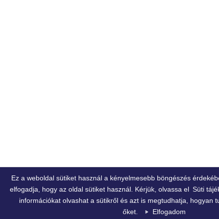
Ez a weboldal sütiket használ a kényelmesebb böngészés érdekéb
elfogadja, hogy az oldal sütiket használ. Kérjük, olvassa el
Süti táj
információkat olvashat a sütikről és azt is megtudhatja, hogyan tu
őket.
Elfogadom