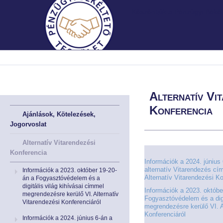
Köszöntjük a Pénzügyi Békélt
MNB.HU
MNB.HU
FŐOLDAL
FŐOLDAL
Alternatív Vit
BEMUTATKOZÁS
BEMUTATKOZÁS
Konferencia
Ajánlások, Kötelezések,
Jogorvoslat
A Testületről röviden
A Testületről röviden
Alternatív Vitarendezési
A Testület története
A Testület története
Konferencia
Információk a 2024. június
alternatív Vitarendezés cí
Információk a 2023. október 19-20-
Irányadó szabályok
Irányadó szabályok
Alternatív Vitarendezési Ko
án a Fogyasztóvédelem és a
digitális világ kihívásai címmel
Információk a 2023. októbe
megrendezésre kerülő VI. Alternatív
A meghallgatások helye
A meghallgatások helye
Fogyasztóvédelem és a digi
Vitarendezési Konferenciáról
megrendezésre kerülő VI. A
Konferenciáról
Információk a 2024. június 6-án a
Müködési Rendünk
Müködési Rendünk