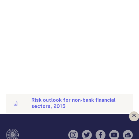
Risk outlook for non-bank financial
sectors, 2015
Vi
a
te
Instagram
Twitter
Facebook
YouTube
Sell