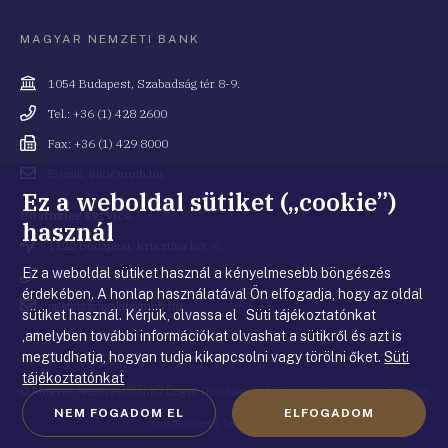
MAGYAR NEMZETI BANK
Cím
1054 Budapest, Szabadság tér 8-9.
Telefonszám
Tel.: +36 (1) 428 2600
Fax
Fax: +36 (1) 429 8000
Email
E-mail: info@mnb.hu
cím
Ez a weboldal sütiket („cookie”)
Costumer service
használ
Cím
1122 Budapest, Krisztina krt. 6.
Ez a weboldal sütiket használ a kényelmesebb böngészés
Telefonszám
+36 80 203 776
érdekében. A honlap használatával Ön elfogadja, hogy az oldal
Email
ugyfelszolgalat@mnb.hu
sütiket használ. Kérjük, olvassa el Süti tájékoztatónkat
cím
,amelyben további információkat olvashat a sütikről és azt is
megtudhatja, hogyan tudja kikapcsolni vagy törölni őket.
Süti
tájékoztatónkat
© Magyar Nemzeti Bank
|
Legal Disclaimer
|
Privacy Statement
|
Cookie
NEM FOGADOM EL
ELFOGADOM
Guidelines
|
Terms of use