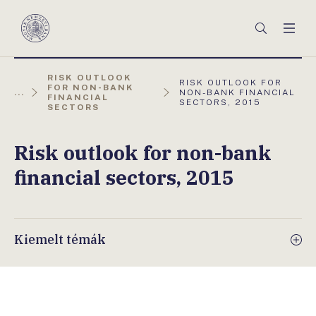
Főmenü
Keresés
Men
Magyar
Nemzeti
Bank
RISK OUTLOOK
AKTUÁLIS
RISK OUTLOOK FOR
FOR NON-BANK
OLDAL:
...
NON-BANK FINANCIAL
FINANCIAL
SECTORS, 2015
SECTORS
Risk outlook for non-bank
financial sectors, 2015
Kiemelt témák