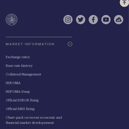
Vi
a
te
Instagram
Twitter
Facebook
YouTube
Sell
Oldaltérkép
MARKET INFORMATION
Exchange rates
Base rate history
Collateral Management
HUFONIA
HUFONIA Swap
Official BUBOR fixing
Official BIRS fixing
Chart-pack on recent economic and
financial market developsment