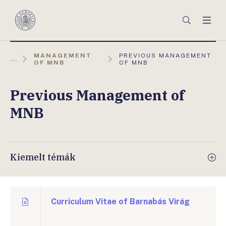
Főmenü
Keresés
Men
Magyar
Nemzeti
Bank
AKTUÁLIS
MANAGEMENT
PREVIOUS MANAGEMENT
...
OLDAL:
OF MNB
OF MNB
Previous Management of
MNB
Kiemelt témák
Curriculum Vitae of Barnabás Virág