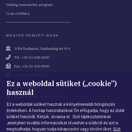
Visiting reasearcher program
Code of Ethics
MAGYAR NEMZETI BANK
Cím
1054 Budapest, Szabadság tér 8-9.
Telefonszám
Tel.: +36 (1) 428 2600
Fax
Fax: +36 (1) 429 8000
Email
E-mail: info@mnb.hu
cím
Ez a weboldal sütiket („cookie”)
Costumer service
használ
Cím
1122 Budapest, Krisztina krt. 6.
Ez a weboldal sütiket használ a kényelmesebb böngészés
Telefonszám
+36 80 203 776
érdekében. A honlap használatával Ön elfogadja, hogy az oldal
Email
ugyfelszolgalat@mnb.hu
sütiket használ. Kérjük, olvassa el Süti tájékoztatónkat
cím
,amelyben további információkat olvashat a sütikről és azt is
megtudhatja, hogyan tudja kikapcsolni vagy törölni őket.
Süti