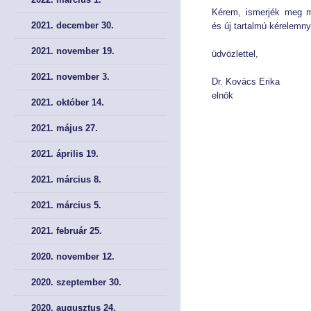
Kérem, ismerjék meg m
Tökepiac
Tökepiac
2021. december 30.
és új tartalmú kérelemn
Pénztár
Pénztár
2021. november 19.
üdvözlettel,
2021. november 3.
Dr. Kovács Erika
NYOMTATVÁNYOK
NYOMTATVÁNYOK
elnök
2021. október 14.
Kérelem nyomtatványok
Kérelem nyomtatványok
2021. május 27.
Meghatalmazás
Meghatalmazás
2021. április 19.
Bírósági nyomtatványok
Bírósági nyomtatványok
2021. március 8.
2021. március 5.
AJÁNLÁSOK, KÖTELEZÉSEK, JOGORVOSLAT
AJÁNLÁSOK, KÖTELEZÉSEK, JOGORVOSLAT
2021. február 25.
Ajánlások és kötelezések
Ajánlások és kötelezések
2020. november 12.
Jogorvoslati lehetőségek
Jogorvoslati lehetőségek
2020. szeptember 30.
2020. augusztus 24.