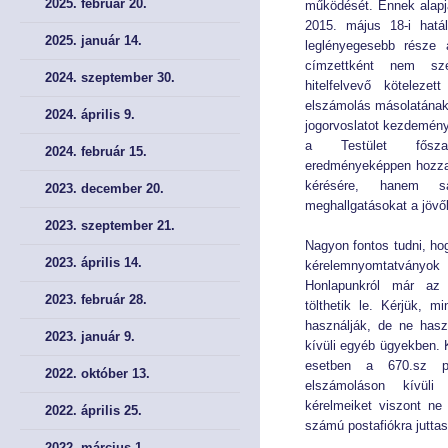
2025. február 20.
működését. Ennek alapj
2015. május 18-i hatál
2025. január 14.
Éves Jelentéseink
Éves Jelentéseink
leglényegesebb része
címzettként nem sz
2024. szeptember 30.
hitelfelvevő köteleze
SZERVEZET
SZERVEZET
elszámolás másolatának 
2024. április 9.
jogorvoslatot kezdemén
Elnök
Elnök
a Testület főszab
2024. február 15.
eredményeképpen hozza
Testület
Testület
kérésére, hanem sa
2023. december 20.
meghallgatásokat a jövő
2023. szeptember 21.
Hivatal
Hivatal
Nagyon fontos tudni, ho
2023. április 14.
kérelemnyomtatvány
JOGSZABÁLYOK
JOGSZABÁLYOK
Honlapunkról már az
2023. február 28.
tölthetik le. Kérjük, 
használják, de ne hasz
Közös jogszabályok
Közös jogszabályok
2023. január 9.
kívüli egyéb ügyekben. 
esetben a 670.sz po
Pénzpiac
Pénzpiac
2022. október 13.
elszámoláson kívüli
kérelmeiket viszont ne
2022. április 25.
Biztosítás
Biztosítás
számú postafiókra juttas
2022. március 1.