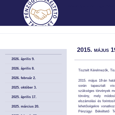
Köszöntjük a Pénzügyi Békélt
MNB.HU
MNB.HU
FŐOLDAL
FŐOLDAL
2015. május 1
BEMUTATKOZÁS
BEMUTATKOZÁS
2026. április 9.
A Testületről röviden
A Testületről röviden
2026. április 8.
Tisztelt Kérelmezők, Tis
2026. február 2.
A Testület története
A Testület története
2015. május 18-án hatá
során tapasztalt vis
2025. október 3.
Irányadó szabályok
Irányadó szabályok
szükséges törvények mód
törvény, mely módos
2025. április 17.
elszámolási és forintosí
A meghallgatások helye
A meghallgatások helye
lehetőségekre vonatkoz
2025. március 20.
Pénzügyi Békéltető Te
Müködési Rendünk
Müködési Rendünk