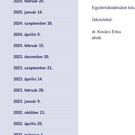
2025. február 20.
Együttműködésüket kö
2025. január 14.
Éves Jelentéseink
Éves Jelentéseink
Üdvözlettel:
2024. szeptember 30.
SZERVEZET
SZERVEZET
dr. Kovács Erika
2024. április 9.
elnök
Elnök
Elnök
2024. február 15.
Testület
Testület
2023. december 20.
2023. szeptember 21.
Hivatal
Hivatal
2023. április 14.
JOGSZABÁLYOK
JOGSZABÁLYOK
2023. február 28.
Közös jogszabályok
Közös jogszabályok
2023. január 9.
Pénzpiac
Pénzpiac
2022. október 13.
2022. április 25.
Biztosítás
Biztosítás
2022. március 1.