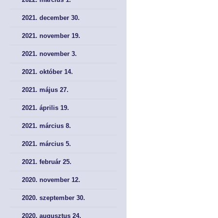
Tökepiac
Tökepiac
2021. december 30.
Pénztár
Pénztár
2021. november 19.
2021. november 3.
NYOMTATVÁNYOK
NYOMTATVÁNYOK
2021. október 14.
Kérelem nyomtatványok
Kérelem nyomtatványok
2021. május 27.
Meghatalmazás
Meghatalmazás
2021. április 19.
Bírósági nyomtatványok
Bírósági nyomtatványok
2021. március 8.
2021. március 5.
AJÁNLÁSOK, KÖTELEZÉSEK, JOGORVOSLAT
AJÁNLÁSOK, KÖTELEZÉSEK, JOGORVOSLAT
2021. február 25.
Ajánlások és kötelezések
Ajánlások és kötelezések
2020. november 12.
Jogorvoslati lehetőségek
Jogorvoslati lehetőségek
2020. szeptember 30.
2020. augusztus 24.