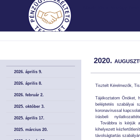
Köszöntjük a Pénzügyi Békélt
MNB.HU
MNB.HU
FŐOLDAL
FŐOLDAL
2020. auguszt
BEMUTATKOZÁS
BEMUTATKOZÁS
2026. április 9.
A Testületről röviden
A Testületről röviden
2026. április 8.
Tisztelt Kérelmezők, Tis
2026. február 2.
A Testület története
A Testület története
Tájékoztatom Önöket, h
beléptetés szabályai s
2025. október 3.
Irányadó szabályok
Irányadó szabályok
koronavírussal kapcsolat
írásbeli nyilatkozatt
2025. április 17.
Továbbra is kérjük a 
A meghallgatások helye
A meghallgatások helye
kihelyezett kézfertőtlen
2025. március 20.
távolságtartás szabály
Müködési Rendünk
Müködési Rendünk