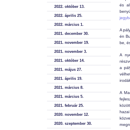
és al
2022. október 13.
benyú
2022. április 25.
jegyb
2022. március 1.
A pál
2021. december 30.
én Bu
2021. november 19.
be, é
2021. november 3.
A ny
2021. október 14.
részv
a pál
2021. május 27.
vélhe
2021. április 19.
irodá
2021. március 8.
A Mag
2021. március 5.
fejle
közöt
2021. február 25.
haza
2020. november 12.
közve
2020. szeptember 30.
megny