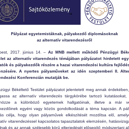
Pályázat egyetemistáknak, pályakezdő diplomásoknak
az alternatív vitarendezésről
pest, 2017. június 14. –
Az MNB mellett működő Pénzügyi Béké
let az alternatív vitarendezés témájában pályázatot hirdetett eg
atók és pályakezdők részére a hazai vitarendezési kultúra fejlőd
önzésére. A nyertes pályaműveket az idén szeptemberi II. Alter
endezési Konferencián mutatják be.
zügyi Békéltető Testület pályázatot jelentetett meg annak érdekében
assa az alternatív vitarendezés tárgykörébe tartozó kutatásokat,
önözze a különböző egyetemek hallgatóinak, illetve a már vé
kezdőinek egyéni vagy közös gondolkodását a téma kapcsán. A pál
vás célja, hogy olyan pályaművek elkészítését mozdítsa elő, amel
natív vitarendezéssel kapcsolatos tapasztalatok elemzésén, hatásvizsg
lnak és az annak szélesebb körű elterjedését elősegítő módszertani al