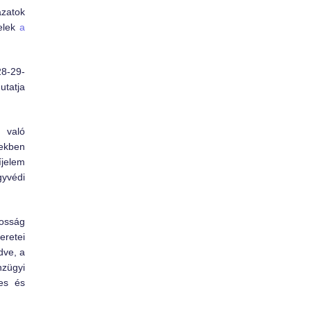
ázatok
telek
a
28-29-
utatja
 való
iekben
íjelem
gyvédi
tosság
eretei
dve, a
zügyi
nes és