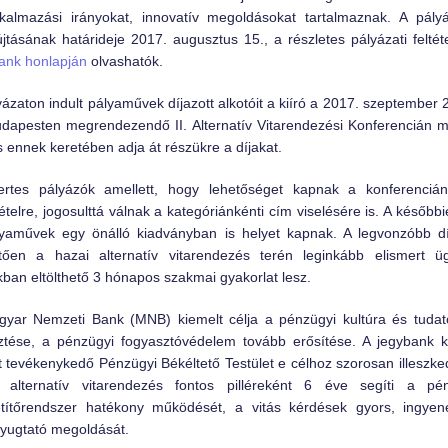
kalmazási irányokat, innovatív megoldásokat tartalmaznak. A pály
jtásának határideje 2017. augusztus 15., a részletes pályázati felté
ank honlapján
olvashatók.
yázaton indult pályaművek díjazott alkotóit a kiíró a 2017. szeptember 
dapesten megrendezendő II. Alternatív Vitarendezési Konferencián m
s ennek keretében adja át részükre a díjakat.
ertes pályázók amellett, hogy lehetőséget kapnak a konferencián
ételre, jogosulttá válnak a kategóriánkénti cím viselésére is. A később
yaművek egy önálló kiadványban is helyet kapnak. A legvonzóbb d
tően a hazai alternatív vitarendezés terén leginkább elismert ü
kban eltölthető 3 hónapos szakmai gyakorlat lesz.
yar Nemzeti Bank (MNB) kiemelt célja a pénzügyi kultúra és tuda
sztése, a pénzügyi fogyasztóvédelem tovább erősítése. A jegybank k
t tevékenykedő Pénzügyi Békéltető Testület e célhoz szorosan illeszke
i alternatív vitarendezés fontos pilléreként 6 éve segíti a pén
títőrendszer hatékony működését, a vitás kérdések gyors, ingye
ugtató megoldását.