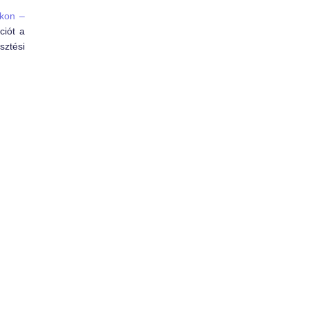
okon –
ciót a
sztési