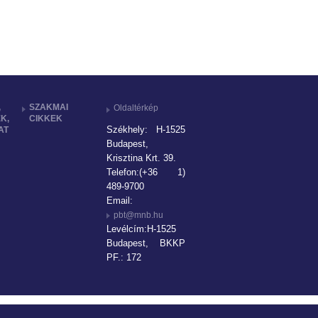
,
SZAKMAI
Oldaltérkép
K,
CIKKEK
Székhely: H-1525
AT
Budapest,
Krisztina Krt. 39.
Telefon:(+36 1)
489-9700
Email:
pbt@mnb.hu
Levélcím:H-1525
Budapest, BKKP
PF.: 172
Levélcím: Magyar Nemzeti Bank, 1850 Budapest