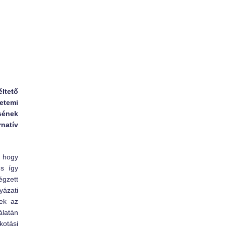
ltető
yetemi
ésének
natív
, hogy
 s így
gzett
yázati
yek az
álatán
kotási