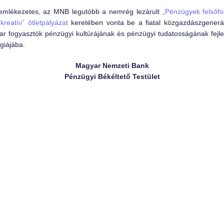
emlékezetes, az MNB legutóbb a nemrég lezárult
„Pénzügyek felsőf
kreatív” ötletpályázat
keretében vonta be a fiatal közgazdászgenerá
r fogyasztók pénzügyi kultúrájának és pénzügyi tudatosságának fejle
égiájába.
Magyar Nemzeti Bank
Pénzügyi Békéltető Testület