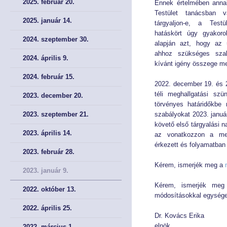
2025. február 20.
Ennek értelmében anna
Testület tanácsban v
2025. január 14.
Éves Jelentéseink
Éves Jelentéseink
tárgyaljon-e, a Test
hatáskört úgy gyakoro
2024. szeptember 30.
alapján azt, hogy az ü
SZERVEZET
SZERVEZET
ahhoz szükséges szak
2024. április 9.
kívánt igény összege mel
Elnök
Elnök
2024. február 15.
2022. december 19. és 2
Testület
Testület
téli meghallgatási szü
2023. december 20.
törvényes határidőkbe
2023. szeptember 21.
szabályokat 2023. január
Hivatal
Hivatal
követő első tárgyalási n
2023. április 14.
az vonatkozzon a megh
JOGSZABÁLYOK
JOGSZABÁLYOK
érkezett és folyamatban
2023. február 28.
Kérem, ismerjék meg a
Közös jogszabályok
Közös jogszabályok
2023. január 9.
Kérem, ismerjék meg
Pénzpiac
Pénzpiac
2022. október 13.
módosításokkal egysége
2022. április 25.
Biztosítás
Biztosítás
Dr. Kovács Erika
elnök
2022. március 1.