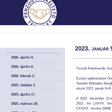
Köszöntjük a Pénzügyi Békélt
MNB.HU
MNB.HU
FŐOLDAL
FŐOLDAL
2023. január 
BEMUTATKOZÁS
BEMUTATKOZÁS
2026. április 9.
A Testületről röviden
A Testületről röviden
2026. április 8.
Tisztelt Kérelmezők, tis
2026. február 2.
A Testület története
A Testület története
Ezúton tájékoztatom Ön
Testület Működési Rendj
2025. október 3.
Irányadó szabályok
Irányadó szabályok
részei 2023. január 9-tő
2025. április 17.
A 2022. december 22-én
A meghallgatások helye
A meghallgatások helye
2022. évi LXXVII. tör
2025. március 20.
CXXXIX. törvény (MNB t
Müködési Rendünk
Müködési Rendünk