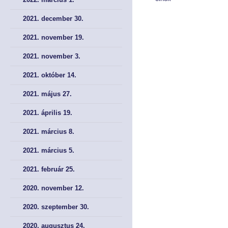
Tökepiac
Tökepiac
2021. december 30.
Pénztár
Pénztár
2021. november 19.
2021. november 3.
NYOMTATVÁNYOK
NYOMTATVÁNYOK
2021. október 14.
Kérelem nyomtatványok
Kérelem nyomtatványok
2021. május 27.
Meghatalmazás
Meghatalmazás
2021. április 19.
Bírósági nyomtatványok
Bírósági nyomtatványok
2021. március 8.
2021. március 5.
AJÁNLÁSOK, KÖTELEZÉSEK, JOGORVOSLAT
AJÁNLÁSOK, KÖTELEZÉSEK, JOGORVOSLAT
2021. február 25.
Ajánlások és kötelezések
Ajánlások és kötelezések
2020. november 12.
Jogorvoslati lehetőségek
Jogorvoslati lehetőségek
2020. szeptember 30.
2020. augusztus 24.