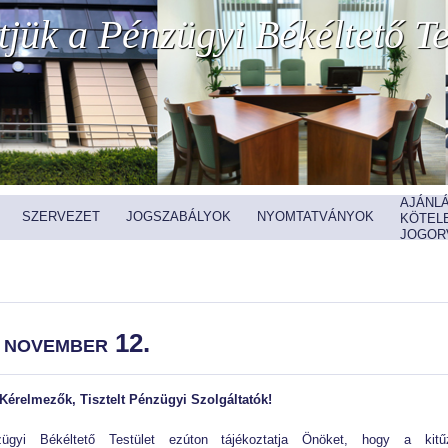
jük a Pénzügyi Békéltető Te
AJÁNL
SZERVEZET
JOGSZABÁLYOK
NYOMTATVÁNYOK
KÖTEL
JOGOR
 november 12.
nyomtatás
 Kérelmezők, Tisztelt Pénzügyi Szolgáltatók!
gyi Békéltető Testület ezúton tájékoztatja Önöket, hogy a kitűz