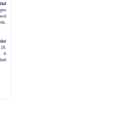
tal
eges
ávol
nik,
ási
 18.
z. A
beli