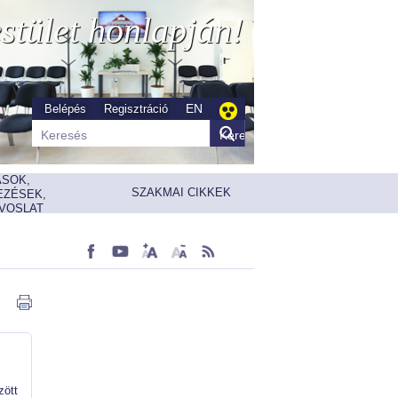
stület honlapján!
EN
Belépés
Regisztráció
ÁSOK,
SZAKMAI CIKKEK
EZÉSEK,
VOSLAT
ött