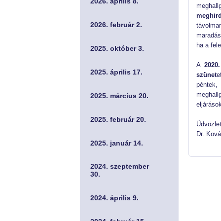
2026. április 8.
meghall
meghird
2026. február 2.
távolmar
maradása
ha a fel
2025. október 3.
A
2020
2025. április 17.
szünet
e
péntek,
meghall
2025. március 20.
eljáráso
2025. február 20.
Üdvözlet
Dr. Ková
2025. január 14.
2024. szeptember
30.
2024. április 9.