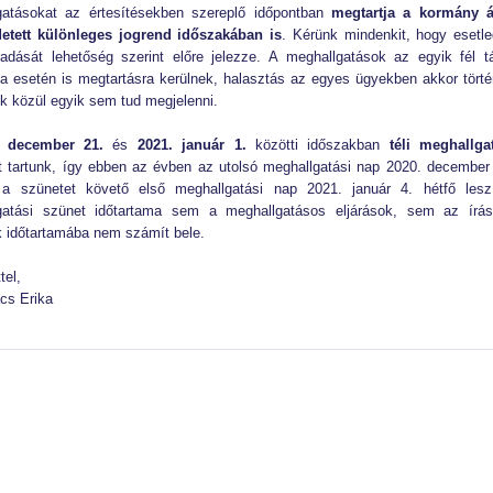
gatásokat az értesítésekben szereplő időpontban
megtartja a kormány ál
etett különleges jogrend időszakában is
. Kérünk mindenkit, hogy esetl
adását lehetőség szerint előre jelezze. A meghallgatások az egyik fél t
 esetén is megtartásra kerülnek, halasztás az egyes ügyekben akkor törté
ek közül egyik sem tud megjelenni.
. december 21.
és
2021. január 1.
közötti időszakban
téli
meghallgat
t tartunk, így ebben az évben az utolsó meghallgatási nap 2020. december
 a szünetet követő első meghallgatási nap 2021. január 4. hétfő les
gatási szünet időtartama sem a meghallgatásos eljárások, sem az írás
k időtartamába nem számít bele.
tel,
cs Erika