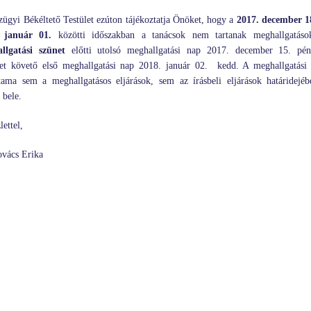
ügyi Békéltető Testület ezúton tájékoztatja Önöket, hogy
a
2017. december 18
 január 01.
közötti időszakban a tanácsok nem tartanak meghallgatáso
llgatási szünet
előtti utolsó meghallgatási nap 2017. december 15. pén
tet követő első meghallgatási nap 2018. január 02. kedd. A meghallgatási 
rtama sem a meghallgatásos eljárások, sem az írásbeli eljárások határidejé
 bele.
ettel,
ovács Erika