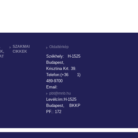
,
SZAKMAI
Oldaltérkép
K,
CIKKEK
Székhely: H-1525
AT
Budapest,
Krisztina Krt. 39.
Telefon:(+36 1)
489-9700
Email:
pbt@mnb.hu
Levélcím:H-1525
Budapest, BKKP
PF.: 172
Levélcím: Magyar Nemzeti Bank, 1850 Budapest