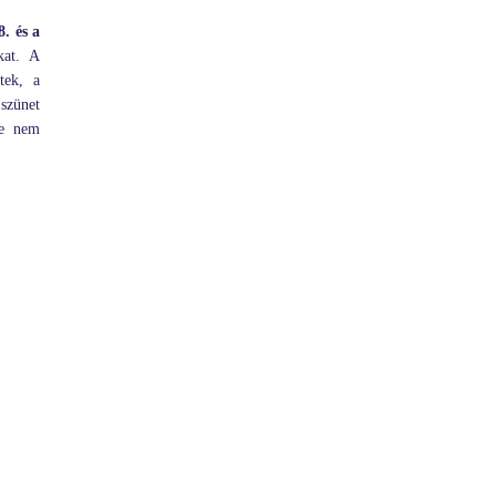
. és a
kat. A
tek, a
szünet
be nem