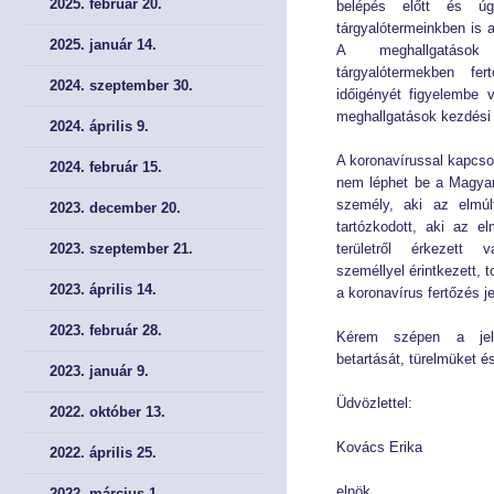
2025. február 20.
belépés előtt és úg
tárgyalótermeinkben is 
2025. január 14.
Éves Jelentéseink
Éves Jelentéseink
A meghallgatáso
tárgyalótermekben fer
2024. szeptember 30.
időigényét figyelembe v
SZERVEZET
SZERVEZET
meghallgatások kezdési i
2024. április 9.
Elnök
Elnök
A koronavírussal kapcsol
2024. február 15.
nem léphet be a Magyar
Testület
Testület
személy, aki az elmúl
2023. december 20.
tartózkodott, aki az el
2023. szeptember 21.
területről érkezett v
Hivatal
Hivatal
személlyel érintkezett,
2023. április 14.
a koronavírus fertőzés jel
JOGSZABÁLYOK
JOGSZABÁLYOK
2023. február 28.
Kérem szépen a jelz
betartását, türelmüket 
Közös jogszabályok
Közös jogszabályok
2023. január 9.
Üdvözlettel:
Pénzpiac
Pénzpiac
2022. október 13.
Kovács Erika
2022. április 25.
Biztosítás
Biztosítás
elnök
2022. március 1.