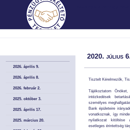
Köszöntjük a Pénzügyi Békélt
MNB.HU
MNB.HU
FŐOLDAL
FŐOLDAL
2020. július 6
BEMUTATKOZÁS
BEMUTATKOZÁS
2026. április 9.
A Testületről röviden
A Testületről röviden
2026. április 8.
Tisztelt Kérelmezők, Tis
2026. február 2.
A Testület története
A Testület története
Tájékoztatom Önöket,
intézkedések betartás
2025. október 3.
Irányadó szabályok
Irányadó szabályok
személyes meghallgatás
Bank épületeire irányad
2025. április 17.
vonatkoznak, így minde
A meghallgatások helye
A meghallgatások helye
nyilatkozat kitöltése
2025. március 20.
esetleges érintettség tá
Müködési Rendünk
Müködési Rendünk