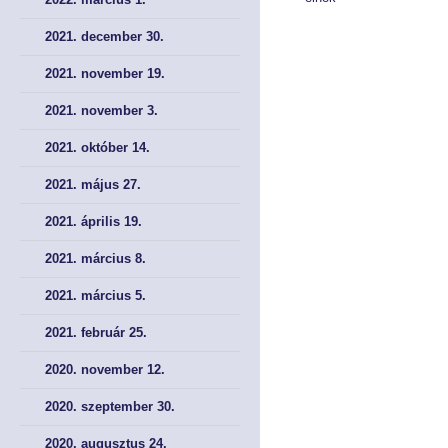
Tökepiac
Tökepiac
2021. december 30.
Pénztár
Pénztár
2021. november 19.
2021. november 3.
NYOMTATVÁNYOK
NYOMTATVÁNYOK
2021. október 14.
Kérelem nyomtatványok
Kérelem nyomtatványok
2021. május 27.
Meghatalmazás
Meghatalmazás
2021. április 19.
Bírósági nyomtatványok
Bírósági nyomtatványok
2021. március 8.
2021. március 5.
AJÁNLÁSOK, KÖTELEZÉSEK, JOGORVOSLAT
AJÁNLÁSOK, KÖTELEZÉSEK, JOGORVOSLAT
2021. február 25.
Ajánlások és kötelezések
Ajánlások és kötelezések
2020. november 12.
Jogorvoslati lehetőségek
Jogorvoslati lehetőségek
2020. szeptember 30.
2020. augusztus 24.