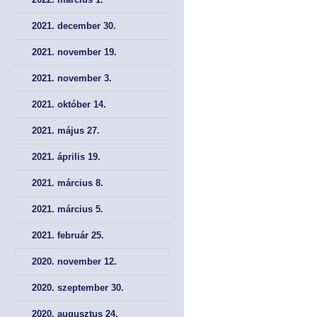
Tökepiac
Tökepiac
2021. december 30.
Pénztár
Pénztár
2021. november 19.
2021. november 3.
NYOMTATVÁNYOK
NYOMTATVÁNYOK
2021. október 14.
Kérelem nyomtatványok
Kérelem nyomtatványok
2021. május 27.
Meghatalmazás
Meghatalmazás
2021. április 19.
Bírósági nyomtatványok
Bírósági nyomtatványok
2021. március 8.
2021. március 5.
AJÁNLÁSOK, KÖTELEZÉSEK, JOGORVOSLAT
AJÁNLÁSOK, KÖTELEZÉSEK, JOGORVOSLAT
2021. február 25.
Ajánlások és kötelezések
Ajánlások és kötelezések
2020. november 12.
Jogorvoslati lehetőségek
Jogorvoslati lehetőségek
2020. szeptember 30.
2020. augusztus 24.