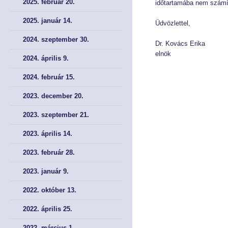
2025. február 20.
időtartamába nem számít
2025. január 14.
Éves Jelentéseink
Éves Jelentéseink
Üdvözlettel,
2024. szeptember 30.
Dr. Kovács Erika
SZERVEZET
SZERVEZET
elnök
2024. április 9.
Elnök
Elnök
2024. február 15.
Testület
Testület
2023. december 20.
2023. szeptember 21.
Hivatal
Hivatal
2023. április 14.
JOGSZABÁLYOK
JOGSZABÁLYOK
2023. február 28.
Közös jogszabályok
Közös jogszabályok
2023. január 9.
Pénzpiac
Pénzpiac
2022. október 13.
2022. április 25.
Biztosítás
Biztosítás
2022. március 1.