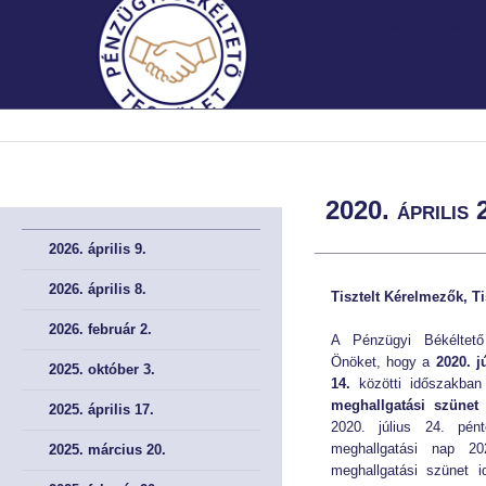
Köszöntjük a Pénzügyi Békélt
MNB.HU
MNB.HU
FŐOLDAL
FŐOLDAL
2020. április 
BEMUTATKOZÁS
BEMUTATKOZÁS
2026. április 9.
A Testületről röviden
A Testületről röviden
2026. április 8.
Tisztelt Kérelmezők, Ti
2026. február 2.
A Testület története
A Testület története
A Pénzügyi Békéltető 
Önöket, hogy a
2020. j
2025. október 3.
Irányadó szabályok
Irányadó szabályok
14.
közötti időszakban
meghallgatási szünet
e
2025. április 17.
2020. július 24. pén
A meghallgatások helye
A meghallgatások helye
meghallgatási nap 2
2025. március 20.
meghallgatási szünet i
Müködési Rendünk
Müködési Rendünk