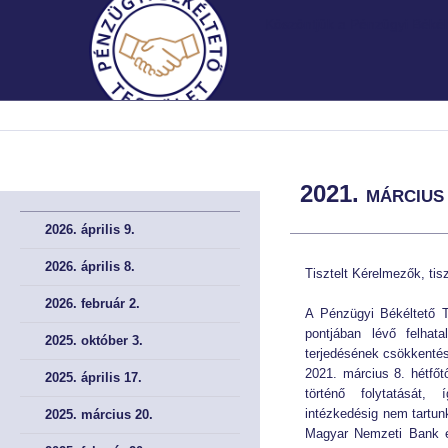
Köszöntjük a Pénzügyi Békélt
MNB.HU
MNB.HU
FŐOLDAL
FŐOLDAL
2021. március
BEMUTATKOZÁS
BEMUTATKOZÁS
2026. április 9.
A Testületről röviden
A Testületről röviden
2026. április 8.
Tisztelt Kérelmezők, tis
2026. február 2.
A Testület története
A Testület története
A Pénzügyi Békéltető T
pontjában lévő felhat
2025. október 3.
Irányadó szabályok
Irányadó szabályok
terjedésének csökkenté
2021. március 8. hétfőt
2025. április 17.
történő folytatását, 
A meghallgatások helye
A meghallgatások helye
intézkedésig nem tartu
2025. március 20.
Magyar Nemzeti Bank e
Müködési Rendünk
Müködési Rendünk