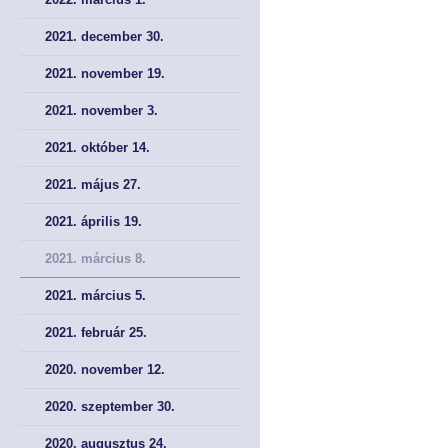
Tökepiac
Tökepiac
2021. december 30.
Pénztár
Pénztár
2021. november 19.
2021. november 3.
NYOMTATVÁNYOK
NYOMTATVÁNYOK
2021. október 14.
Kérelem nyomtatványok
Kérelem nyomtatványok
2021. május 27.
Meghatalmazás
Meghatalmazás
2021. április 19.
Bírósági nyomtatványok
Bírósági nyomtatványok
2021. március 8.
2021. március 5.
AJÁNLÁSOK, KÖTELEZÉSEK, JOGORVOSLAT
AJÁNLÁSOK, KÖTELEZÉSEK, JOGORVOSLAT
2021. február 25.
Ajánlások és kötelezések
Ajánlások és kötelezések
2020. november 12.
Jogorvoslati lehetőségek
Jogorvoslati lehetőségek
2020. szeptember 30.
2020. augusztus 24.