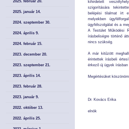
2025. február 20.
kihirdetett veszélyh
szigorítására tekintet
2025. január 14.
Éves Jelentéseink
Éves Jelentéseink
belépési tilalmat írt
melyekben ügyfélforg
2024. szeptember 30.
ügyfélszolgálat és a meg
SZERVEZET
SZERVEZET
A Testület Működési R
2024. április 9.
írásbeliségre történő á
Elnök
Elnök
nincs szükség.
2024. február 15.
Testület
Testület
A már kitűzött meghal
2023. december 20.
érintettek írásbeli érte
2023. szeptember 21.
érkező új ügyek írásban 
Hivatal
Hivatal
2023. április 14.
Megértésüket köszönöm
JOGSZABÁLYOK
JOGSZABÁLYOK
2023. február 28.
Közös jogszabályok
Közös jogszabályok
2023. január 9.
Dr. Kovács Erika
Pénzpiac
Pénzpiac
2022. október 13.
elnök
2022. április 25.
Biztosítás
Biztosítás
2022. március 1.