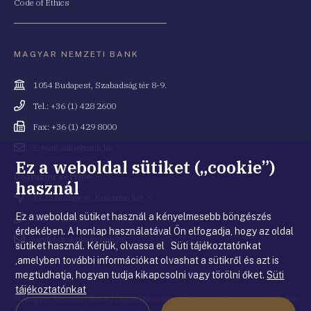
Code of Ethics
MAGYAR NEMZETI BANK
Cím
1054 Budapest, Szabadság tér 8-9.
Telefonszám
Tel.: +36 (1) 428 2600
Fax
Fax: +36 (1) 429 8000
Email
E-mail: info@mnb.hu
cím
Ez a weboldal sütiket („cookie”)
Costumer service
használ
Cím
1122 Budapest, Krisztina krt. 6.
Ez a weboldal sütiket használ a kényelmesebb böngészés
Telefonszám
+36 80 203 776
érdekében. A honlap használatával Ön elfogadja, hogy az oldal
Email
ugyfelszolgalat@mnb.hu
sütiket használ. Kérjük, olvassa el Süti tájékoztatónkat
cím
,amelyben további információkat olvashat a sütikről és azt is
megtudhatja, hogyan tudja kikapcsolni vagy törölni őket.
Süti
tájékoztatónkat
© Magyar Nemzeti Bank
|
Legal Disclaimer
|
Privacy Statement
|
Cookie