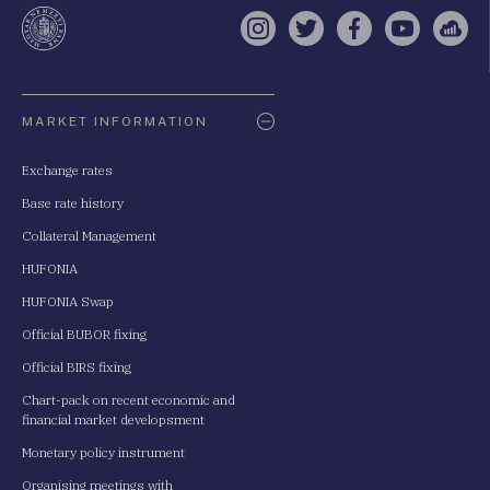
te
Instagram
Twitter
Facebook
YouTube
Sell
Oldaltérkép
MARKET INFORMATION
Exchange rates
Base rate history
Collateral Management
HUFONIA
HUFONIA Swap
Official BUBOR fixing
Official BIRS fixing
Chart-pack on recent economic and
financial market developsment
Monetary policy instrument
Organising meetings with