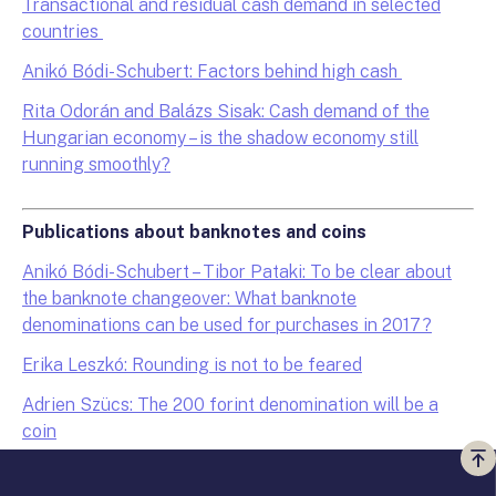
Transactional and residual cash demand in selected
countries
Anikó Bódi-Schubert: Factors behind high cash
Rita Odorán and Balázs Sisak: Cash demand of the
Hungarian economy – is the shadow economy still
running smoothly?
Publications about banknotes and coins
Anikó Bódi-Schubert – Tibor Pataki: To be clear about
the banknote changeover: What banknote
denominations can be used for purchases in 2017?
Erika Leszkó: Rounding is not to be feared
Adrien Szücs: The 200 forint denomination will be a
coin
Vi
a