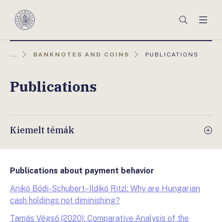
Főmenü
Keresés
Men
Magyar
Nemzeti
Bank
AKTUÁLIS
...
BANKNOTES AND COINS
PUBLICATIONS
OLDAL:
Publications
Kiemelt témák
Publications about payment behavior
Anikó Bódi-Schubert–Ildikó Ritzl: Why are Hungarian
cash holdings not diminishing?
Tamás Végső (2020): Comparative Analysis of the