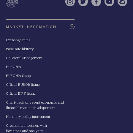
Instagram
Twitter
Facebook
YouTube
Sell
Oldaltérkép
MARKET INFORMATION
Exchange rates
Base rate history
Collateral Management
HUFONIA
HUFONIA Swap
Official BUBOR fixing
Official BIRS fixing
Chart-pack on recent economic and
financial market developsment
Monetary policy instrument
Organising meetings with
investors and analysts