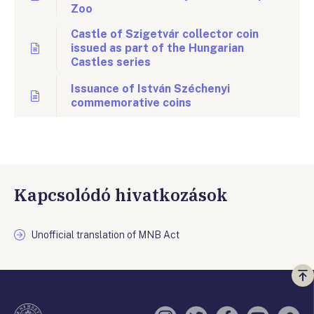
Zoo
Castle of Szigetvár collector coin
issued as part of the Hungarian
Castles series
Issuance of István Széchenyi
commemorative coins
Kapcsolódó hivatkozások
Unofficial translation of MNB Act
Vi
a
te