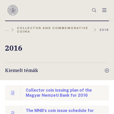
Főmenü
Keresés
Men
Magyar
Nemzeti
Bank
COLLECTOR AND COMMEMORATIVE
AKTUÁL
...
2016
COINS
OLDAL:
2016
Kiemelt témák
Collector coin issuing plan of the
Magyar Nemzeti Bank for 2016
The MNB’s coin issue schedule for