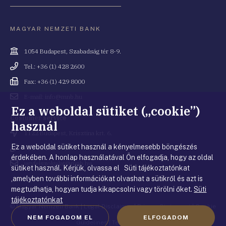
MAGYAR NEMZETI BANK
Cím
1054 Budapest, Szabadság tér 8-9.
Telefonszám
Tel.: +36 (1) 428 2600
Fax
Fax: +36 (1) 429 8000
Email
E-mail: info@mnb.hu
cím
Ez a weboldal sütiket („cookie”)
Costumer service
használ
Cím
1122 Budapest, Krisztina krt. 6.
Ez a weboldal sütiket használ a kényelmesebb böngészés
Telefonszám
+36 80 203 776
érdekében. A honlap használatával Ön elfogadja, hogy az oldal
Email
ugyfelszolgalat@mnb.hu
sütiket használ. Kérjük, olvassa el Süti tájékoztatónkat
cím
,amelyben további információkat olvashat a sütikről és azt is
megtudhatja, hogyan tudja kikapcsolni vagy törölni őket.
Süti
tájékoztatónkat
© Magyar Nemzeti Bank
|
Legal Disclaimer
|
Privacy Statement
|
Cookie
NEM FOGADOM EL
ELFOGADOM
Guidelines
|
Terms of use