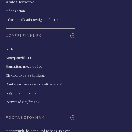
Adatok, idősorok
Módszertan
Információk adatszolgáltatóknak
ÜGYFELEINKNEK
KLIR
Készpénzfórum
Hamisítás megelőzése
Elektronikus számlázás
Bankszámlavezetés üzleti feltételei
Jegybanki tenderek
Beszerzési eljárások
FOGYASZTÓKNAK
Mit tegyünk, ha pénzügyi panaszunk van?