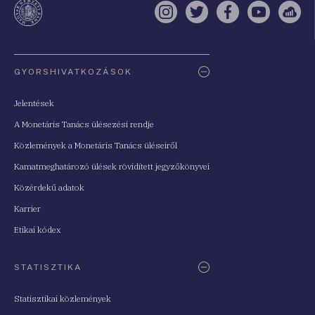
Instagram
Twitter
Facebook
YouTube
Sell
Oldaltérkép
GYORSHIVATKOZÁSOK
Jelentések
A Monetáris Tanács ülésezési rendje
Közlemények a Monetáris Tanács üléseiről
Kamatmeghatározó ülések rövidített jegyzőkönyvei
Közérdekű adatok
Karrier
Etikai kódex
STATISZTIKA
Statisztikai közlemények