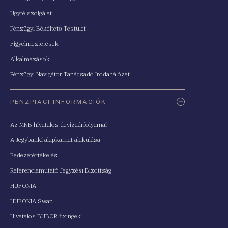
Ügyfélszolgálat
Pénzügyi Békéltető Testület
Figyelmeztetések
Alkalmazások
Pénzügyi Navigátor Tanácsadó Irodahálózat
PÉNZPIACI INFORMÁCIÓK
Az MNB hivatalos devizaárfolyamai
A Jegybanki alapkamat alakulása
Fedezetértékelés
Referenciamutató Jegyzési Bizottság
HUFONIA
HUFONIA Swap
Hivatalos BUBOR fixingek