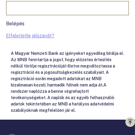
Belépés
Elfelejtette jelszavát?
A Magyar Nemzeti Bank az igényeket egyedileg bírálja el.
Az MNB fenntartja a jogot, hogy előzetes értesítés
nélkül törölje regisztrációját illetve megváltoztassa a
regisztráció és a jogosultságkezelés szabályait. A
regisztráció során megadott adatokat az MNB
bizalmasan kezeli, harmadik félnek nem adja át.A
rendszer naplózza a benne végrehajtott
tevékenységeket. A naplók és az egyéb felhasználói
adatok tekintetében az MNB a hatályos adatvédelmi
szabályoknak megfelelően jár el.
Vi
a
te