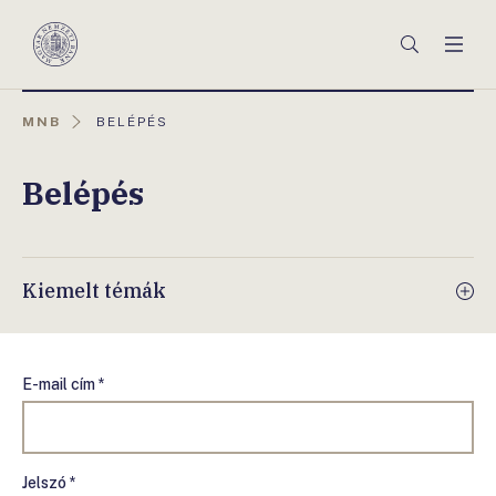
Főmenü
Keresés
Men
Magyar
Nemzeti
Bank
AKTUÁLIS
MNB
BELÉPÉS
OLDAL:
Belépés
Kiemelt témák
E-mail cím *
Jelszó *