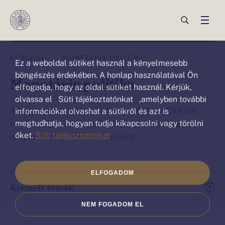
Ez a weboldal sütiket („cookie”)
használ
Ön
Ön
FŐOLDAL
MONETÁRIS POLITIKA
Ez a weboldal sütiket használ a kényelmesebb
ezen
ezen
böngészés érdekében. A honlap használatával Ön
Monetáris politika
az
elfogadja, hogy az oldal sütiket használ. Kérjük,
az
olvassa el Süti tájékoztatónkat ,amelyben további
oldalon
oldalon
A Magyar Nemzeti Bankról szóló 2013. évi CXXXIX.
információkat olvashat a sütikről és azt is
van:Monetáris
van.
megtudhatja, hogyan tudja kikapcsolni vagy törölni
törvény 4. § (1) szerint az MNB meghatározza és
őket.
Süti tájékoztatónkat
politika
megvalósítja a monetáris politikát.
ELFOGADOM
Kiemelt témák
NEM FOGADOM EL