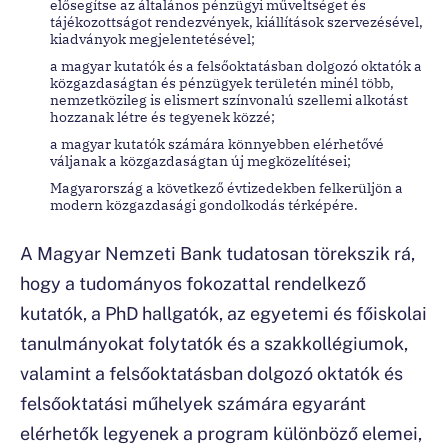
elősegítse az általános pénzügyi műveltséget és
tájékozottságot rendezvények, kiállítások szervezésével,
kiadványok megjelentetésével;
a magyar kutatók és a felsőoktatásban dolgozó oktatók a
közgazdaságtan és pénzügyek területén minél több,
nemzetközileg is elismert színvonalú szellemi alkotást
hozzanak létre és tegyenek közzé;
a magyar kutatók számára könnyebben elérhetővé
váljanak a közgazdaságtan új megközelítései;
Magyarország a következő évtizedekben felkerüljön a
modern közgazdasági gondolkodás térképére.
A Magyar Nemzeti Bank tudatosan törekszik rá,
hogy a tudományos fokozattal rendelkező
kutatók, a PhD hallgatók, az egyetemi és főiskolai
tanulmányokat folytatók és a szakkollégiumok,
valamint a felsőoktatásban dolgozó oktatók és
felsőoktatási műhelyek számára egyaránt
elérhetők legyenek a program különböző elemei,