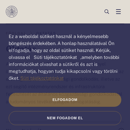
Ez a weboldal sütiket („cookie”)
használ
Ön
Ön
FŐOLDAL
OKTATÁS
Ez a weboldal sütiket használ a kényelmesebb
ezen
ezen
böngészés érdekében. A honlap használatával Ön
Oktatás
az
elfogadja, hogy az oldal sütiket használ. Kérjük,
az
olvassa el Süti tájékoztatónkat ,amelyben további
oldalon
oldalon
A Magyar Nemzeti Bank - a jegybanktörvénnyel
információkat olvashat a sütikről és azt is
van:Oktatás
van.
megtudhatja, hogyan tudja kikapcsolni vagy törölni
összhangban - feladatának tekinti a pénzügyi kultúra, az
őket.
Süti tájékoztatónkat
ezt megalapozó közgazdasági gondolkodás, illetve az
ezt segítő intézményrendszer és infrastruktúra
fejlesztését az általános közgazdasági gondolkodástól
ELFOGADOM
a tudományos tevékenységek támogatásáig.
NEM FOGADOM EL