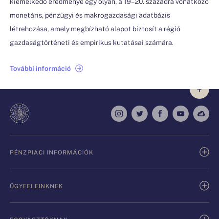
kiemelkedő eredménye egy olyan, a 19–20. századra vonatkozó
monetáris, pénzügyi és makrogazdasági adatbázis
létrehozása, amely megbízható alapot biztosít a régió
gazdaságtörténeti és empirikus kutatásai számára.
További információ
PÉNZPIACI INFORMÁCIÓK
ÜGYFELEINKNEK