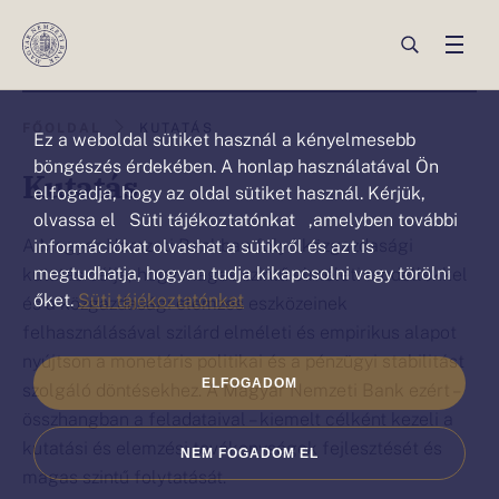
Ez a weboldal sütiket („cookie”)
használ
Ön
Ön
FŐOLDAL
KUTATÁS
Ez a weboldal sütiket használ a kényelmesebb
ezen
ezen
böngészés érdekében. A honlap használatával Ön
Kutatás
az
elfogadja, hogy az oldal sütiket használ. Kérjük,
az
olvassa el Süti tájékoztatónkat ,amelyben további
oldalon
oldalon
A Magyar Nemzeti Bankban folyó közgazdasági
információkat olvashat a sütikről és azt is
van:Kutatás
van.
megtudhatja, hogyan tudja kikapcsolni vagy törölni
kutatás célja, hogy magas szintű elméleti modellekkel
őket.
Süti tájékoztatónkat
és a közgazdasági elemzés eszközeinek
felhasználásával szilárd elméleti és empirikus alapot
nyújtson a monetáris politikai és a pénzügyi stabilitást
ELFOGADOM
szolgáló döntésekhez. A Magyar Nemzeti Bank ezért –
összhangban a feladataival – kiemelt célként kezeli a
kutatási és elemzési tevékenységek fejlesztését és
NEM FOGADOM EL
magas szintű folytatását.