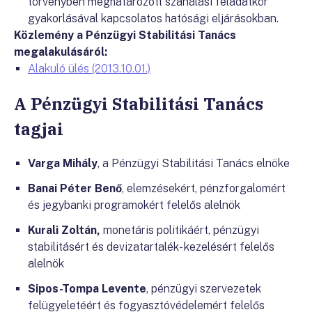
törvényben meghatározott szanálási feladatkör
gyakorlásával kapcsolatos hatósági eljárásokban.
Közlemény a Pénzügyi Stabilitási Tanács
megalakulásáról:
Alakuló ülés (2013.10.01.)
A Pénzügyi Stabilitási Tanács
tagjai
Varga Mihály
, a Pénzügyi Stabilitási Tanács elnöke
Banai Péter Benő
, elemzésekért, pénzforgalomért
és jegybanki programokért felelős alelnök
Kurali Zoltán,
monetáris politikáért, pénzügyi
stabilitásért és devizatartalék- kezelésért felelős
alelnök
Sipos-Tompa Levente
, pénzügyi szervezetek
felügyeletéért és fogyasztóvédelemért felelős