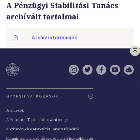
A Pénzügyi Stabilitási Tanács
archívált tartalmai
Archív információk
Vi
a
te
Instagram
Twitter
Facebook
YouTube
Sell
Oldaltérkép
GYORSHIVATKOZÁSOK
Jelentések
A Monetáris Tanács ülésezési rendje
Közlemények a Monetáris Tanács üléseiről
Kamatmeghatározó ülések rövidített jegyzőkönyvei