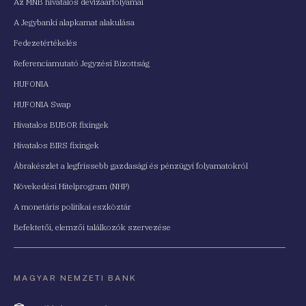
Az MNB hivatalos devizaárfolyamai
A Jegybanki alapkamat alakulása
Fedezetértékelés
Referenciamutató Jegyzési Bizottság
HUFONIA
HUFONIA Swap
Hivatalos BUBOR fixingek
Hivatalos BIRS fixingek
Ábrakészlet a legfrissebb gazdasági és pénzügyi folyamatokról
Növekedési Hitelprogram (NHP)
A monetáris politikai eszköztár
Befektetői, elemzői találkozók szervezése
MAGYAR NEMZETI BANK