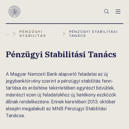
Főmenü
Keresés
Men
Magyar
Nemzeti
Bank
AKTUÁLIS
PÉNZÜGYI
PÉNZÜGYI STABILITÁSI
...
OLDAL:
STABILITÁS
TANÁCS
Pénzügyi Stabilitási Tanács
A Magyar Nemzeti Bank alapvető feladatai az új
jegybanktörvény szerint a pénzügyi stabilitás fenn-
tartása és erősítése tekintetében egyrészt bővültek,
másrészt ezen új feladatokhoz új, hatékony eszközök
állnak rendelkezésre. Ennek keretében 2013. október
elsején megalakult az MNB Pénzügyi Stabilitási
Tanácsa.