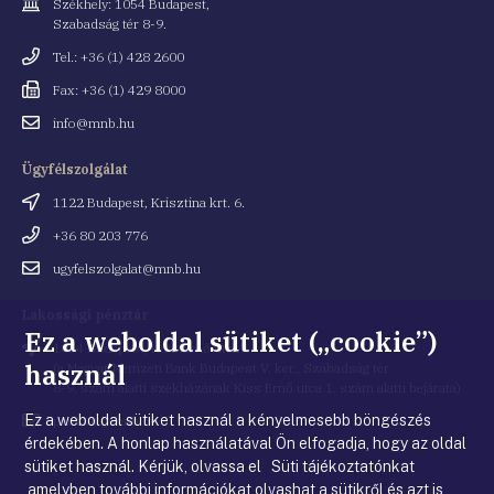
Cím
Székhely: 1054 Budapest,
Szabadság tér 8-9.
Telefonszám
Tel.: +36 (1) 428 2600
Fax
Fax: +36 (1) 429 8000
Email
info@mnb.hu
cím
Ügyfélszolgálat
Cím
1122 Budapest, Krisztina krt. 6.
Telefonszám
+36 80 203 776
Email
ugyfelszolgalat@mnb.hu
cím
Lakossági pénztár
Ez a weboldal sütiket („cookie”)
Cím
1054 Budapest, Kiss Ernő utca 1.
használ
(a Magyar Nemzeti Bank Budapest V. ker., Szabadság tér
8-9. szám alatti székházának Kiss Ernő utca 1. szám alatti bejárata)
Ez a weboldal sütiket használ a kényelmesebb böngészés
Email
penztar@mnb.hu
cím
érdekében. A honlap használatával Ön elfogadja, hogy az oldal
sütiket használ. Kérjük, olvassa el Süti tájékoztatónkat
,amelyben további információkat olvashat a sütikről és azt is