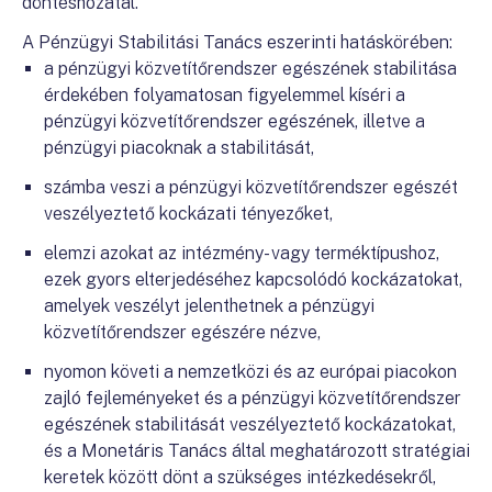
döntéshozatal.
A Pénzügyi Stabilitási Tanács eszerinti hatáskörében:
a pénzügyi közvetítőrendszer egészének stabilitása
érdekében folyamatosan figyelemmel kíséri a
pénzügyi közvetítőrendszer egészének, illetve a
pénzügyi piacoknak a stabilitását,
számba veszi a pénzügyi közvetítőrendszer egészét
veszélyeztető kockázati tényezőket,
elemzi azokat az intézmény- vagy terméktípushoz,
ezek gyors elterjedéséhez kapcsolódó kockázatokat,
amelyek veszélyt jelenthetnek a pénzügyi
közvetítőrendszer egészére nézve,
nyomon követi a nemzetközi és az európai piacokon
zajló fejleményeket és a pénzügyi közvetítőrendszer
egészének stabilitását veszélyeztető kockázatokat,
és a Monetáris Tanács által meghatározott stratégiai
keretek között dönt a szükséges intézkedésekről,