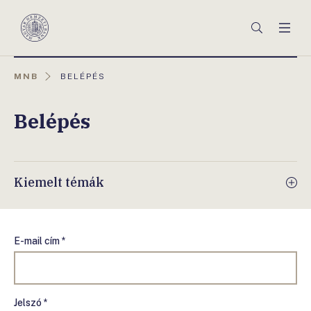
Főmenü
Keresés
Men
Magyar
Nemzeti
Bank
AKTUÁLIS
MNB
BELÉPÉS
OLDAL:
Belépés
Kiemelt témák
E-mail cím *
Jelszó *