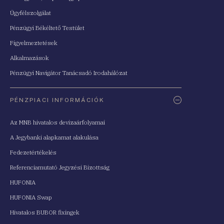
Ügyfélszolgálat
Pénzügyi Békéltető Testület
Figyelmeztetések
Alkalmazások
Pénzügyi Navigátor Tanácsadó Irodahálózat
PÉNZPIACI INFORMÁCIÓK
Az MNB hivatalos devizaárfolyamai
A Jegybanki alapkamat alakulása
Fedezetértékelés
Referenciamutató Jegyzési Bizottság
HUFONIA
HUFONIA Swap
Hivatalos BUBOR fixingek