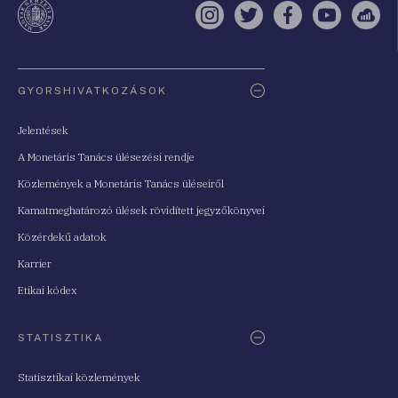
Instagram
Twitter
Facebook
YouTube
Sell
Oldaltérkép
GYORSHIVATKOZÁSOK
Jelentések
A Monetáris Tanács ülésezési rendje
Közlemények a Monetáris Tanács üléseiről
Kamatmeghatározó ülések rövidített jegyzőkönyvei
Közérdekű adatok
Karrier
Etikai kódex
STATISZTIKA
Statisztikai közlemények