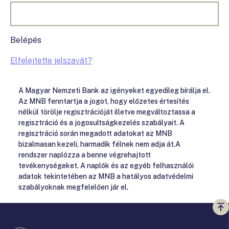
Belépés
Elfelejtette jelszavát?
A Magyar Nemzeti Bank az igényeket egyedileg bírálja el.
Az MNB fenntartja a jogot, hogy előzetes értesítés
nélkül törölje regisztrációját illetve megváltoztassa a
regisztráció és a jogosultságkezelés szabályait. A
regisztráció során megadott adatokat az MNB
bizalmasan kezeli, harmadik félnek nem adja át.A
rendszer naplózza a benne végrehajtott
tevékenységeket. A naplók és az egyéb felhasználói
adatok tekintetében az MNB a hatályos adatvédelmi
szabályoknak megfelelően jár el.
Vi
a
te