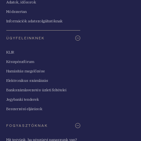
Adatok, idősorok
Módszertan
Információk adatszolgáltatóknak
ÜGYFELEINKNEK
KLIR
Készpénzfórum
Hamisítás megelőzése
Elektronikus számlázás
Bankszámlavezetés üzleti feltételei
Jegybanki tenderek
Beszerzési eljárások
FOGYASZTÓKNAK
Mit tegyünk, ha pénzügyi panaszunk van?