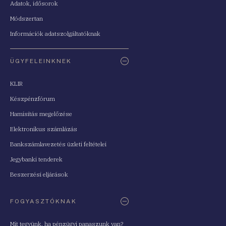
Adatok, idősorok
Módszertan
Információk adatszolgáltatóknak
ÜGYFELEINKNEK
KLIR
Készpénzfórum
Hamisítás megelőzése
Elektronikus számlázás
Bankszámlavezetés üzleti feltételei
Jegybanki tenderek
Beszerzési eljárások
FOGYASZTÓKNAK
Mit tegyünk, ha pénzügyi panaszunk van?