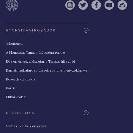
Instagram
Twitter
Facebook
YouTube
Sell
Oldaltérkép
GYORSHIVATKOZÁSOK
Jelentések
A Monetáris Tanács ülésezési rendje
Közlemények a Monetáris Tanács üléseiről
Kamatmeghatározó ülések rövidített jegyzőkönyvei
Közérdekű adatok
Karrier
Etikai kódex
STATISZTIKA
Statisztikai közlemények