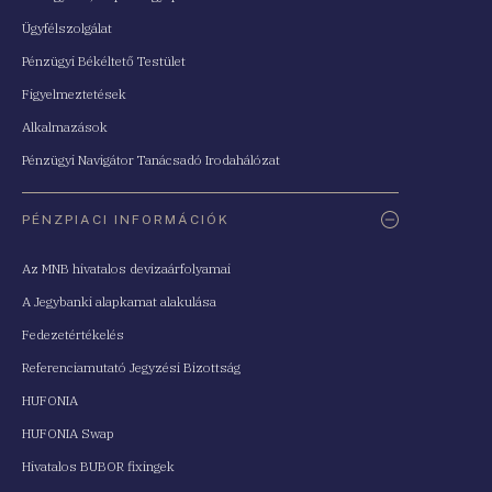
Ügyfélszolgálat
Pénzügyi Békéltető Testület
Figyelmeztetések
Alkalmazások
Pénzügyi Navigátor Tanácsadó Irodahálózat
PÉNZPIACI INFORMÁCIÓK
Az MNB hivatalos devizaárfolyamai
A Jegybanki alapkamat alakulása
Fedezetértékelés
Referenciamutató Jegyzési Bizottság
HUFONIA
HUFONIA Swap
Hivatalos BUBOR fixingek