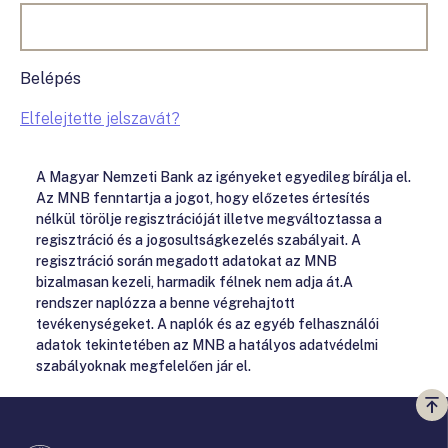
Belépés
Elfelejtette jelszavát?
A Magyar Nemzeti Bank az igényeket egyedileg bírálja el.
Az MNB fenntartja a jogot, hogy előzetes értesítés
nélkül törölje regisztrációját illetve megváltoztassa a
regisztráció és a jogosultságkezelés szabályait. A
regisztráció során megadott adatokat az MNB
bizalmasan kezeli, harmadik félnek nem adja át.A
rendszer naplózza a benne végrehajtott
tevékenységeket. A naplók és az egyéb felhasználói
adatok tekintetében az MNB a hatályos adatvédelmi
szabályoknak megfelelően jár el.
Vi
a
te