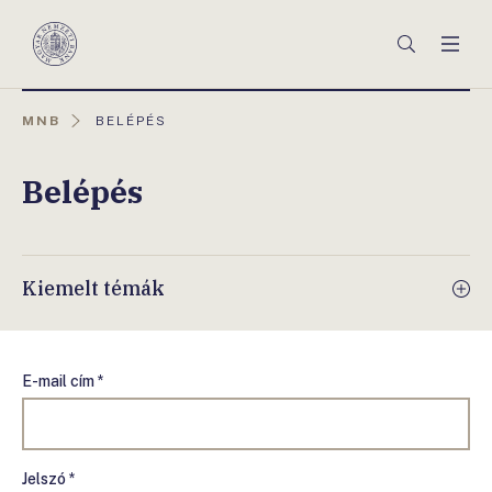
Főmenü
Keresés
Men
Magyar
Nemzeti
Bank
AKTUÁLIS
MNB
BELÉPÉS
OLDAL:
Belépés
Kiemelt témák
E-mail cím *
Jelszó *