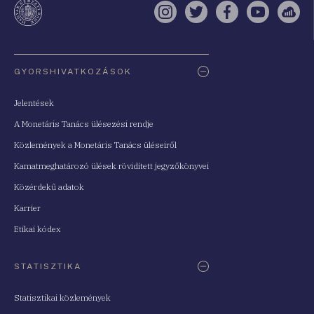
Instagram
Twitter
Facebook
YouTube
Sell
Oldaltérkép
GYORSHIVATKOZÁSOK
Jelentések
A Monetáris Tanács ülésezési rendje
Közlemények a Monetáris Tanács üléseiről
Kamatmeghatározó ülések rövidített jegyzőkönyvei
Közérdekű adatok
Karrier
Etikai kódex
STATISZTIKA
Statisztikai közlemények