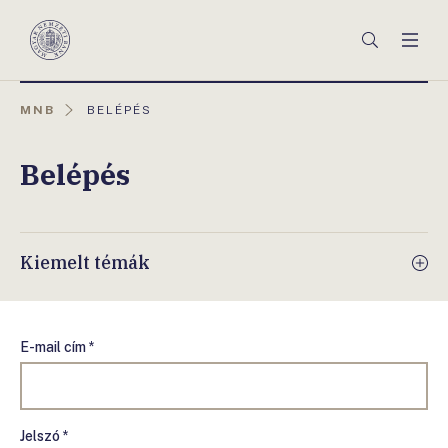
Főmenü
Keresés
Men
Magyar
Nemzeti
Bank
AKTUÁLIS
MNB
BELÉPÉS
OLDAL:
Belépés
Kiemelt témák
E-mail cím *
Jelszó *