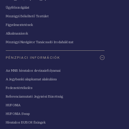
Ügyfélszolgálat
Pénzügyi Békéltető Testület
Figyelmeztetések
Alkalmazások
Pénzügyi Navigátor Tanácsadó Irodahálózat
PÉNZPIACI INFORMÁCIÓK
Az MNB hivatalos devizaárfolyamai
A Jegybanki alapkamat alakulása
Fedezetértékelés
Referenciamutató Jegyzési Bizottság
HUFONIA
HUFONIA Swap
Hivatalos BUBOR fixingek