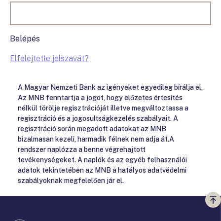
Belépés
Elfelejtette jelszavát?
A Magyar Nemzeti Bank az igényeket egyedileg bírálja el.
Az MNB fenntartja a jogot, hogy előzetes értesítés
nélkül törölje regisztrációját illetve megváltoztassa a
regisztráció és a jogosultságkezelés szabályait. A
regisztráció során megadott adatokat az MNB
bizalmasan kezeli, harmadik félnek nem adja át.A
rendszer naplózza a benne végrehajtott
tevékenységeket. A naplók és az egyéb felhasználói
adatok tekintetében az MNB a hatályos adatvédelmi
szabályoknak megfelelően jár el.
Vi
a
te