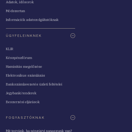
Adatok, idősorok
Módszertan
Információk adatszolgáltatóknak
ÜGYFELEINKNEK
KLIR
Készpénzfórum
Hamisítás megelőzése
Elektronikus számlázás
Bankszámlavezetés üzleti feltételei
Jegybanki tenderek
Beszerzési eljárások
FOGYASZTÓKNAK
Mit tegyünk, ha pénzügyi panaszunk van?