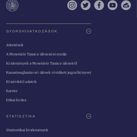
Instagram
Twitter
Facebook
YouTube
Sell
Oldaltérkép
GYORSHIVATKOZÁSOK
Jelentések
A Monetáris Tanács ülésezési rendje
Közlemények a Monetáris Tanács üléseiről
Kamatmeghatározó ülések rövidített jegyzőkönyvei
Közérdekű adatok
Karrier
Etikai kódex
STATISZTIKA
Statisztikai közlemények