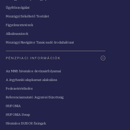
Ügyfélszolgálat
Pénzügyi Békéltető Testület
Figyelmeztetések
Alkalmazások
Pénzügyi Navigátor Tanácsadó Irodahálózat
PÉNZPIACI INFORMÁCIÓK
Az MNB hivatalos devizaárfolyamai
A Jegybanki alapkamat alakulása
Fedezetértékelés
Referenciamutató Jegyzési Bizottság
HUFONIA
HUFONIA Swap
Hivatalos BUBOR fixingek