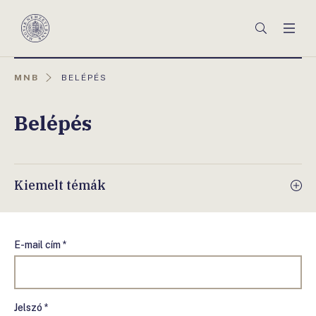
Főmenü
Keresés
Men
Magyar
Nemzeti
Bank
AKTUÁLIS
MNB
BELÉPÉS
OLDAL:
Belépés
Kiemelt témák
E-mail cím *
Jelszó *