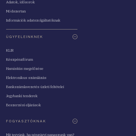
Adatok, idősorok
Módszertan
Információk adatszolgáltatóknak
ÜGYFELEINKNEK
KLIR
Készpénzfórum
Hamisítás megelőzése
Elektronikus számlázás
Bankszámlavezetés üzleti feltételei
Jegybanki tenderek
Beszerzési eljárások
FOGYASZTÓKNAK
Mit tegyünk, ha pénzügyi panaszunk van?