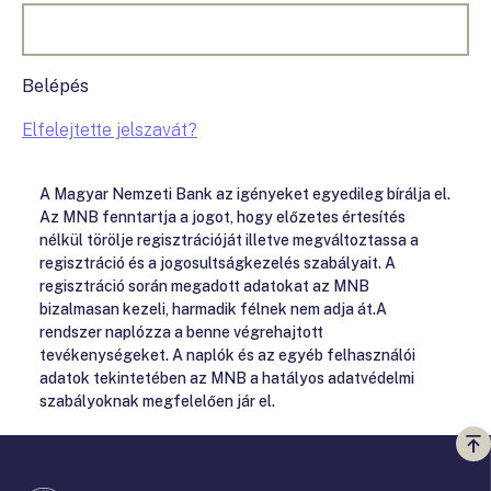
Belépés
Elfelejtette jelszavát?
A Magyar Nemzeti Bank az igényeket egyedileg bírálja el.
Az MNB fenntartja a jogot, hogy előzetes értesítés
nélkül törölje regisztrációját illetve megváltoztassa a
regisztráció és a jogosultságkezelés szabályait. A
regisztráció során megadott adatokat az MNB
bizalmasan kezeli, harmadik félnek nem adja át.A
rendszer naplózza a benne végrehajtott
tevékenységeket. A naplók és az egyéb felhasználói
adatok tekintetében az MNB a hatályos adatvédelmi
szabályoknak megfelelően jár el.
Vi
a
te