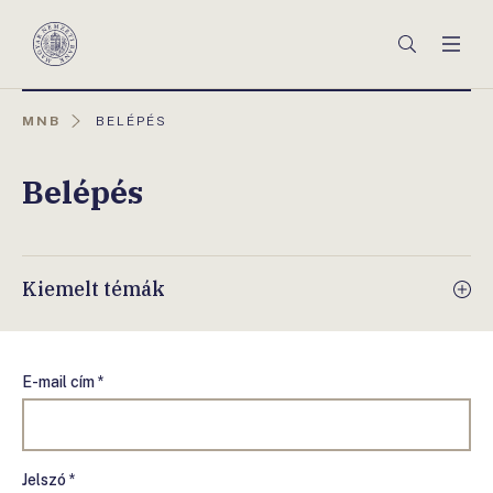
Főmenü
Keresés
Men
Magyar
Nemzeti
Bank
AKTUÁLIS
MNB
BELÉPÉS
OLDAL:
Belépés
Kiemelt témák
E-mail cím *
Jelszó *