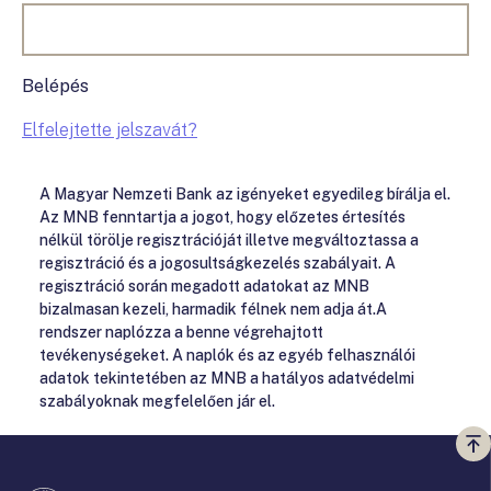
Belépés
Elfelejtette jelszavát?
A Magyar Nemzeti Bank az igényeket egyedileg bírálja el.
Az MNB fenntartja a jogot, hogy előzetes értesítés
nélkül törölje regisztrációját illetve megváltoztassa a
regisztráció és a jogosultságkezelés szabályait. A
regisztráció során megadott adatokat az MNB
bizalmasan kezeli, harmadik félnek nem adja át.A
rendszer naplózza a benne végrehajtott
tevékenységeket. A naplók és az egyéb felhasználói
adatok tekintetében az MNB a hatályos adatvédelmi
szabályoknak megfelelően jár el.
Vi
a
te