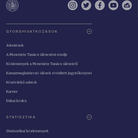
Instagram
Twitter
Facebook
YouTube
Sell
Oldaltérkép
GYORSHIVATKOZÁSOK
Jelentések
A Monetáris Tanács ülésezési rendje
Közlemények a Monetáris Tanács üléseiről
Kamatmeghatározó ülések rövidített jegyzőkönyvei
Közérdekű adatok
Karrier
Etikai kódex
STATISZTIKA
Statisztikai közlemények