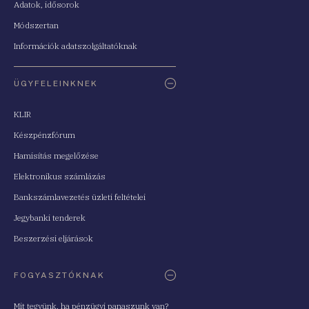
Adatok, idősorok
Módszertan
Információk adatszolgáltatóknak
ÜGYFELEINKNEK
KLIR
Készpénzfórum
Hamisítás megelőzése
Elektronikus számlázás
Bankszámlavezetés üzleti feltételei
Jegybanki tenderek
Beszerzési eljárások
FOGYASZTÓKNAK
Mit tegyünk, ha pénzügyi panaszunk van?