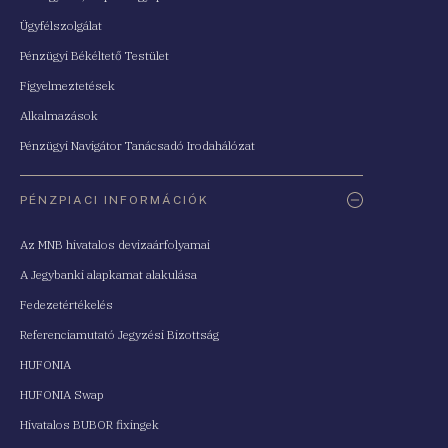
Ügyfélszolgálat
Pénzügyi Békéltető Testület
Figyelmeztetések
Alkalmazások
Pénzügyi Navigátor Tanácsadó Irodahálózat
PÉNZPIACI INFORMÁCIÓK
Az MNB hivatalos devizaárfolyamai
A Jegybanki alapkamat alakulása
Fedezetértékelés
Referenciamutató Jegyzési Bizottság
HUFONIA
HUFONIA Swap
Hivatalos BUBOR fixingek