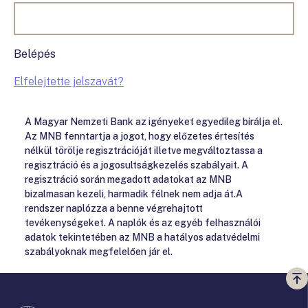
Belépés
Elfelejtette jelszavát?
A Magyar Nemzeti Bank az igényeket egyedileg bírálja el.
Az MNB fenntartja a jogot, hogy előzetes értesítés
nélkül törölje regisztrációját illetve megváltoztassa a
regisztráció és a jogosultságkezelés szabályait. A
regisztráció során megadott adatokat az MNB
bizalmasan kezeli, harmadik félnek nem adja át.A
rendszer naplózza a benne végrehajtott
tevékenységeket. A naplók és az egyéb felhasználói
adatok tekintetében az MNB a hatályos adatvédelmi
szabályoknak megfelelően jár el.
Vi
a
te