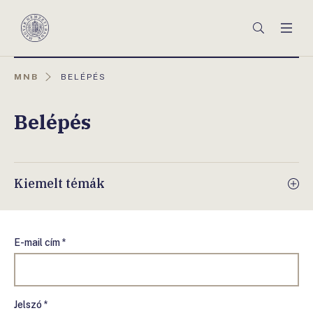
Főmenü
Keresés
Men
Magyar
Nemzeti
Bank
AKTUÁLIS
MNB
BELÉPÉS
OLDAL:
Belépés
Kiemelt témák
E-mail cím *
Jelszó *