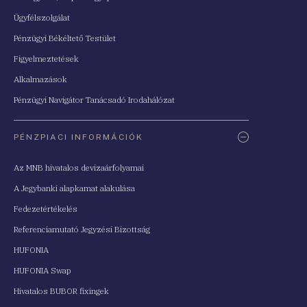
Ügyfélszolgálat
Pénzügyi Békéltető Testület
Figyelmeztetések
Alkalmazások
Pénzügyi Navigátor Tanácsadó Irodahálózat
PÉNZPIACI INFORMÁCIÓK
Az MNB hivatalos devizaárfolyamai
A Jegybanki alapkamat alakulása
Fedezetértékelés
Referenciamutató Jegyzési Bizottság
HUFONIA
HUFONIA Swap
Hivatalos BUBOR fixingek