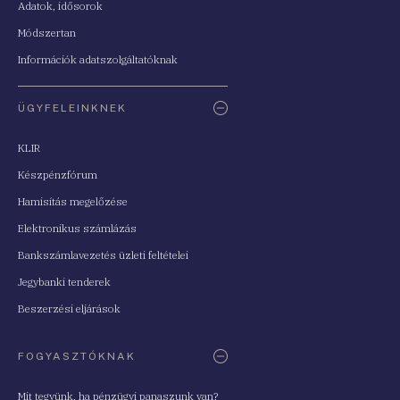
Adatok, idősorok
Módszertan
Információk adatszolgáltatóknak
ÜGYFELEINKNEK
KLIR
Készpénzfórum
Hamisítás megelőzése
Elektronikus számlázás
Bankszámlavezetés üzleti feltételei
Jegybanki tenderek
Beszerzési eljárások
FOGYASZTÓKNAK
Mit tegyünk, ha pénzügyi panaszunk van?