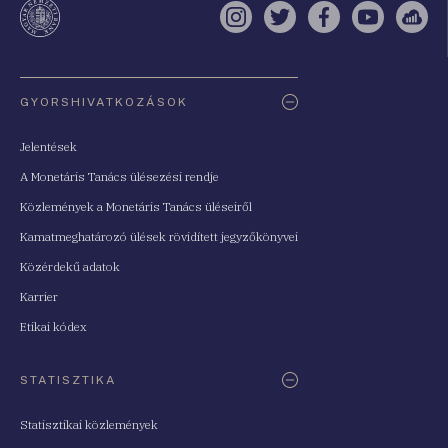
Instagram
Twitter
Facebook
YouTube
Sell
Oldaltérkép
GYORSHIVATKOZÁSOK
Jelentések
A Monetáris Tanács ülésezési rendje
Közlemények a Monetáris Tanács üléseiről
Kamatmeghatározó ülések rövidített jegyzőkönyvei
Közérdekű adatok
Karrier
Etikai kódex
STATISZTIKA
Statisztikai közlemények