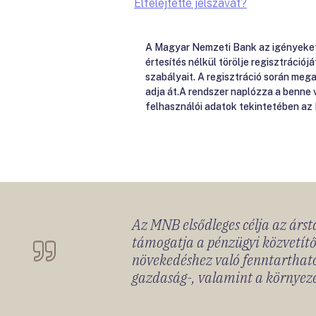
Elfelejtette jelszavát?
A Magyar Nemzeti Bank az igényeket e
értesítés nélkül törölje regisztrációj
szabályait. A regisztráció során me
adja át.A rendszer naplózza a benne
felhasználói adatok tekintetében az
Az MNB elsődleges célja az ársta
támogatja a pénzügyi közvetítő
növekedéshez való fenntartható
gazdaság-, valamint a környeze