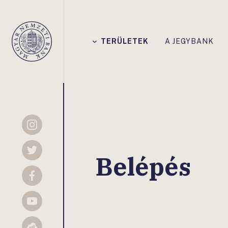
Főmenü
TERÜLETEK
A JEGYBANK
Magyar
Nemzeti
Bank
Instagram
Twitter
Belépés
Facebook
YouTube