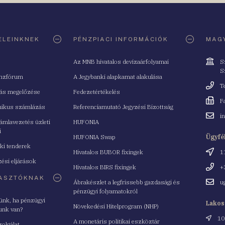
ELEINKNEK
PÉNZPIACI INFORMÁCIÓK
MAGY
Cím
Az MNB hivatalos devizaárfolyamai
S
S
nzfórum
A Jegybanki alapkamat alakulása
Telefo
T
tás megelőzése
Fedezetértékelés
Fax
F
nikus számlázás
Referenciamutató Jegyzési Bizottság
Email
i
mlavezetés üzleti
HUFONIA
cím
i
HUFONIA Swap
Ügyfé
ki tenderek
Cím
Hivatalos BUBOR fixingek
1
ési eljárások
Telefo
Hivatalos BIRS fixingek
+
ASZTÓKNAK
Email
Ábrakészlet a legfrissebb gazdasági és
u
cím
pénzügyi folyamatokról
yünk, ha pénzügyi
Lakos
Növekedési Hitelprogram (NHP)
unk van?
Cím
10
A monetáris politikai eszköztár
zolgálat