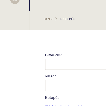
Sellsy
AKTUÁLIS
MNB
BELÉPÉS
OLDAL:
E-mail cím *
Jelszó *
Belépés