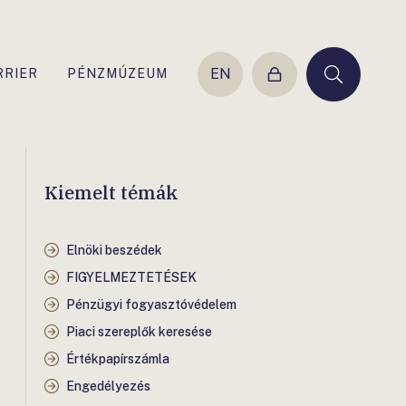
EN
RRIER
PÉNZMÚZEUM
Belépés
Keresés
Kiemelt témák
Elnöki beszédek
FIGYELMEZTETÉSEK
Pénzügyi fogyasztóvédelem
Piaci szereplők keresése
Értékpapírszámla
Engedélyezés