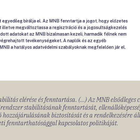
gyedileg bírálja el. Az MNB fenntartja a jogot, hogy előzetes
át illetve megváltoztassa a regisztráció és a jogosultságkezelés
gadott adatokat az MNB bizalmasan kezeli, harmadik félnek nem
 végrehajtott tevékenységeket. A naplók és az egyéb
 MNB a hatályos adatvédelmi szabályoknak megfelelően jár el.
bilitás elérése és fenntartása. (...) Az MNB elsődleges 
rendszer stabilitásának fenntartását, ellenállóképessé
 hozzájárulásának biztosítását és a rendelkezésére á
ti fenntarthatósággal kapcsolatos politikáját.