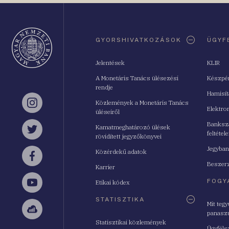
Oldaltérkép
GYORSHIVATKOZÁSOK
ÜGYF
Jelentések
KLIR
A Monetáris Tanács ülésezési
Készpé
rendje
Hamisí
Közlemények a Monetáris Tanács
Instagram
Elektro
üléseiről
Bankszá
Kamatmeghatározó ülések
feltétele
Twitter
rövidített jegyzőkönyvei
Jegyban
Közérdekű adatok
Facebook
Beszerz
Karrier
FOGY
Etikai kódex
YouTube
STATISZTIKA
Mit teg
panasz
Sellsy
Statisztikai közlemények
Ügyféls