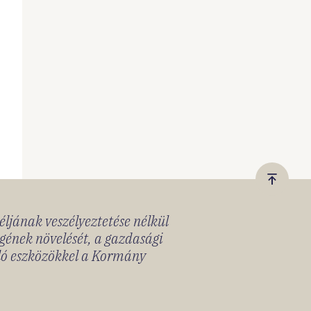
Vissza
a
céljának veszélyeztetése nélkül
tetejér
gének növelését, a gazdasági
lló eszközökkel a Kormány