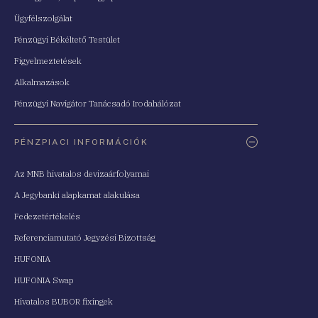
Ügyfélszolgálat
Pénzügyi Békéltető Testület
Figyelmeztetések
Alkalmazások
Pénzügyi Navigátor Tanácsadó Irodahálózat
PÉNZPIACI INFORMÁCIÓK
Az MNB hivatalos devizaárfolyamai
A Jegybanki alapkamat alakulása
Fedezetértékelés
Referenciamutató Jegyzési Bizottság
HUFONIA
HUFONIA Swap
Hivatalos BUBOR fixingek