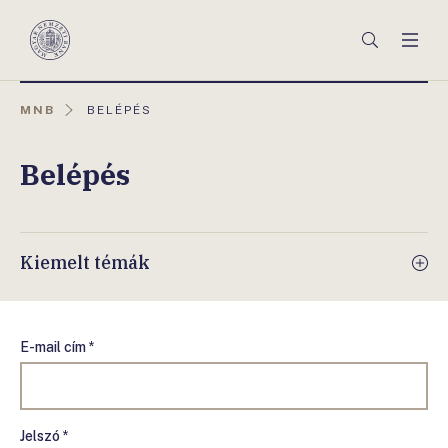
Főmenü
Keresés
Men
Magyar
Nemzeti
Bank
AKTUÁLIS
MNB
BELÉPÉS
OLDAL:
Belépés
Kiemelt témák
E-mail cím *
Jelszó *