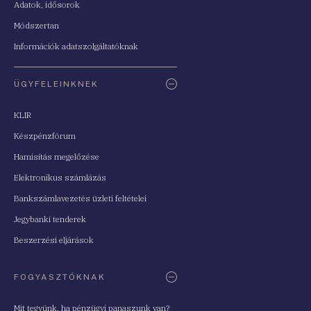
Adatok, idősorok
Módszertan
Információk adatszolgáltatóknak
ÜGYFELEINKNEK
KLIR
Készpénzfórum
Hamisítás megelőzése
Elektronikus számlázás
Bankszámlavezetés üzleti feltételei
Jegybanki tenderek
Beszerzési eljárások
FOGYASZTÓKNAK
Mit tegyünk, ha pénzügyi panaszunk van?