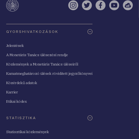
Instagram
Twitter
Facebook
YouTube
Sell
Oldaltérkép
GYORSHIVATKOZÁSOK
Jelentések
A Monetáris Tanács ülésezési rendje
Közlemények a Monetáris Tanács üléseiről
Kamatmeghatározó ülések rövidített jegyzőkönyvei
Közérdekű adatok
Karrier
Etikai kódex
STATISZTIKA
Statisztikai közlemények