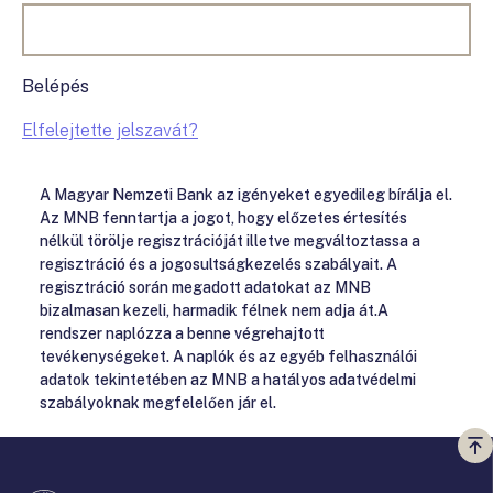
Belépés
Elfelejtette jelszavát?
A Magyar Nemzeti Bank az igényeket egyedileg bírálja el.
Az MNB fenntartja a jogot, hogy előzetes értesítés
nélkül törölje regisztrációját illetve megváltoztassa a
regisztráció és a jogosultságkezelés szabályait. A
regisztráció során megadott adatokat az MNB
bizalmasan kezeli, harmadik félnek nem adja át.A
rendszer naplózza a benne végrehajtott
tevékenységeket. A naplók és az egyéb felhasználói
adatok tekintetében az MNB a hatályos adatvédelmi
szabályoknak megfelelően jár el.
Vi
a
te