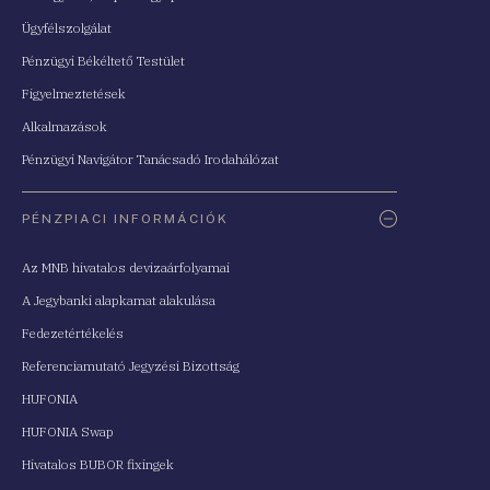
Ügyfélszolgálat
Pénzügyi Békéltető Testület
Figyelmeztetések
Alkalmazások
Pénzügyi Navigátor Tanácsadó Irodahálózat
PÉNZPIACI INFORMÁCIÓK
Az MNB hivatalos devizaárfolyamai
A Jegybanki alapkamat alakulása
Fedezetértékelés
Referenciamutató Jegyzési Bizottság
HUFONIA
HUFONIA Swap
Hivatalos BUBOR fixingek