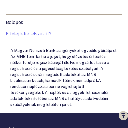
Belépés
Elfelejtette jelszavát?
A Magyar Nemzeti Bank az igényeket egyedileg bírálja el.
Az MNB fenntartja a jogot, hogy előzetes értesítés
nélkül törölje regisztrációját illetve megváltoztassa a
regisztráció és a jogosultságkezelés szabályait. A
regisztráció során megadott adatokat az MNB
bizalmasan kezeli, harmadik félnek nem adja át.A
rendszer naplózza a benne végrehajtott
tevékenységeket. A naplók és az egyéb felhasználói
adatok tekintetében az MNB a hatályos adatvédelmi
szabályoknak megfelelően jár el.
Vi
a
te