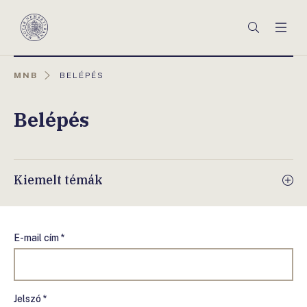
Főmenü
Keresés
Men
Magyar
Nemzeti
Bank
AKTUÁLIS
MNB
BELÉPÉS
OLDAL:
Belépés
Kiemelt témák
E-mail cím *
Jelszó *