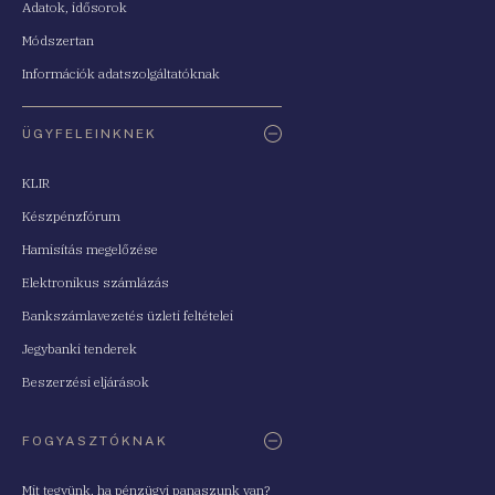
Adatok, idősorok
Módszertan
Információk adatszolgáltatóknak
ÜGYFELEINKNEK
KLIR
Készpénzfórum
Hamisítás megelőzése
Elektronikus számlázás
Bankszámlavezetés üzleti feltételei
Jegybanki tenderek
Beszerzési eljárások
FOGYASZTÓKNAK
Mit tegyünk, ha pénzügyi panaszunk van?