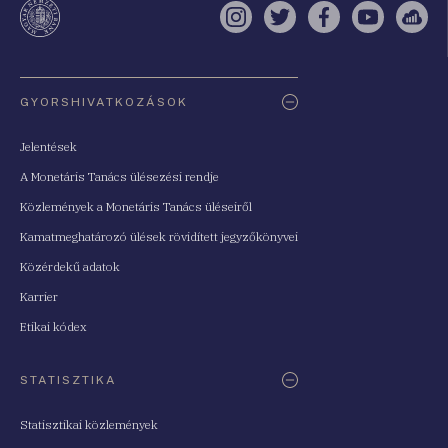
Instagram
Twitter
Facebook
YouTube
Sell
Oldaltérkép
GYORSHIVATKOZÁSOK
Jelentések
A Monetáris Tanács ülésezési rendje
Közlemények a Monetáris Tanács üléseiről
Kamatmeghatározó ülések rövidített jegyzőkönyvei
Közérdekű adatok
Karrier
Etikai kódex
STATISZTIKA
Statisztikai közlemények