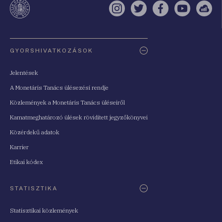
Instagram
Twitter
Facebook
YouTube
Sell
Oldaltérkép
GYORSHIVATKOZÁSOK
Jelentések
A Monetáris Tanács ülésezési rendje
Közlemények a Monetáris Tanács üléseiről
Kamatmeghatározó ülések rövidített jegyzőkönyvei
Közérdekű adatok
Karrier
Etikai kódex
STATISZTIKA
Statisztikai közlemények