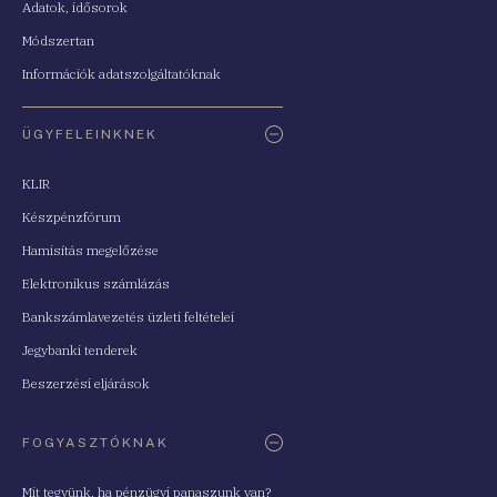
Adatok, idősorok
Módszertan
Információk adatszolgáltatóknak
ÜGYFELEINKNEK
KLIR
Készpénzfórum
Hamisítás megelőzése
Elektronikus számlázás
Bankszámlavezetés üzleti feltételei
Jegybanki tenderek
Beszerzési eljárások
FOGYASZTÓKNAK
Mit tegyünk, ha pénzügyi panaszunk van?