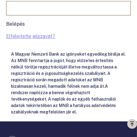
Belépés
Elfelejtette jelszavát?
A Magyar Nemzeti Bank az igényeket egyedileg bírálja el.
Az MNB fenntartja a jogot, hogy előzetes értesítés
nélkül törölje regisztrációját illetve megváltoztassa a
regisztráció és a jogosultságkezelés szabályait. A
regisztráció során megadott adatokat az MNB
bizalmasan kezeli, harmadik félnek nem adja át.A
rendszer naplózza a benne végrehajtott
tevékenységeket. A naplók és az egyéb felhasználói
adatok tekintetében az MNB a hatályos adatvédelmi
szabályoknak megfelelően jár el.
Vi
a
te