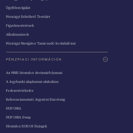
Ügyfélszolgálat
Pénzügyi Békéltető Testület
Figyelmeztetések
Alkalmazások
Pénzügyi Navigátor Tanácsadó Irodahálózat
PÉNZPIACI INFORMÁCIÓK
Az MNB hivatalos devizaárfolyamai
A Jegybanki alapkamat alakulása
Fedezetértékelés
Referenciamutató Jegyzési Bizottság
HUFONIA
HUFONIA Swap
Hivatalos BUBOR fixingek