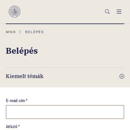
Főmenü
Keresés
Men
Magyar
Nemzeti
Bank
AKTUÁLIS
MNB
BELÉPÉS
OLDAL:
Belépés
Kiemelt témák
E-mail cím *
Jelszó *