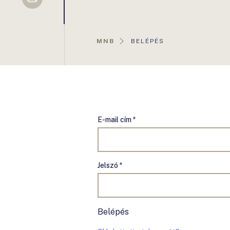
Sellsy
AKTUÁLIS
MNB
BELÉPÉS
OLDAL:
E-mail cím *
Jelszó *
Belépés