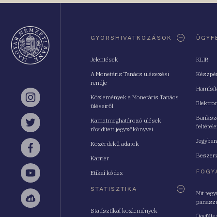
Oldaltérkép
GYORSHIVATKOZÁSOK
ÜGYF
Jelentések
KLIR
A Monetáris Tanács ülésezési
Készpé
rendje
Hamisí
Közlemények a Monetáris Tanács
Instagram
Elektro
üléseiről
Bankszá
Kamatmeghatározó ülések
feltétele
Twitter
rövidített jegyzőkönyvei
Jegyban
Közérdekű adatok
Facebook
Beszerz
Karrier
FOGY
Etikai kódex
YouTube
STATISZTIKA
Mit teg
panasz
Sellsy
Statisztikai közlemények
Ügyféls