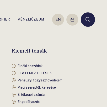
EN
RRIER
PÉNZMÚZEUM
Belépés
Keresés
Kiemelt témák
Elnöki beszédek
FIGYELMEZTETÉSEK
Pénzügyi fogyasztóvédelem
Piaci szereplők keresése
Értékpapírszámla
Engedélyezés