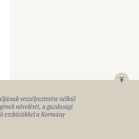
Vissza
a
céljának veszélyeztetése nélkül
tetejér
gének növelését, a gazdasági
lló eszközökkel a Kormány