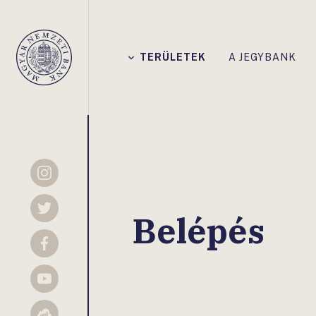
Főmenü
TERÜLETEK
A JEGYBANK
Magyar
Nemzeti
Bank
Instagram
Twitter
Belépés
Facebook
YouTube