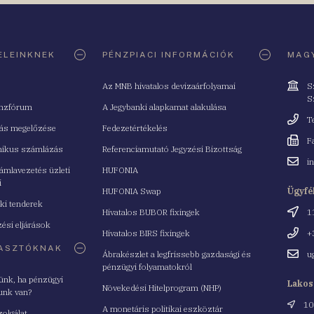
ELEINKNEK
PÉNZPIACI INFORMÁCIÓK
MAGY
Cím
Az MNB hivatalos devizaárfolyamai
S
S
nzfórum
A Jegybanki alapkamat alakulása
Telefo
T
tás megelőzése
Fedezetértékelés
Fax
F
nikus számlázás
Referenciamutató Jegyzési Bizottság
Email
i
mlavezetés üzleti
HUFONIA
cím
i
HUFONIA Swap
Ügyfé
ki tenderek
Cím
Hivatalos BUBOR fixingek
1
ési eljárások
Telefo
Hivatalos BIRS fixingek
+
ASZTÓKNAK
Email
Ábrakészlet a legfrissebb gazdasági és
u
cím
pénzügyi folyamatokról
yünk, ha pénzügyi
Lakos
Növekedési Hitelprogram (NHP)
unk van?
Cím
10
A monetáris politikai eszköztár
zolgálat