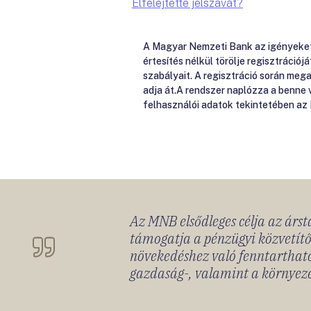
Elfelejtette jelszavát?
A Magyar Nemzeti Bank az igényeket e
értesítés nélkül törölje regisztrációj
szabályait. A regisztráció során me
adja át.A rendszer naplózza a benne
felhasználói adatok tekintetében az
Az MNB elsődleges célja az ársta
támogatja a pénzügyi közvetítő
növekedéshez való fenntartható
gazdaság-, valamint a környeze