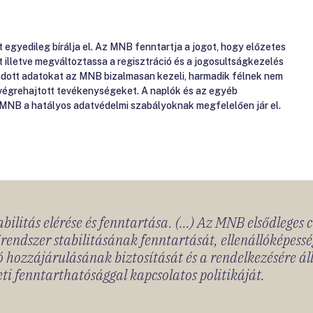
gyedileg bírálja el. Az MNB fenntartja a jogot, hogy előzetes
át illetve megváltoztassa a regisztráció és a jogosultságkezelés
gadott adatokat az MNB bizalmasan kezeli, harmadik félnek nem
 végrehajtott tevékenységeket. A naplók és az egyéb
 MNB a hatályos adatvédelmi szabályoknak megfelelően jár el.
bilitás elérése és fenntartása. (...) Az MNB elsődleges 
rendszer stabilitásának fenntartását, ellenállóképessé
 hozzájárulásának biztosítását és a rendelkezésére á
ti fenntarthatósággal kapcsolatos politikáját.