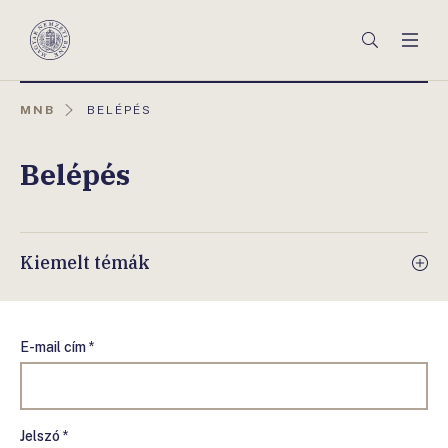
Főmenü
Keresés
Men
Magyar
Nemzeti
Bank
AKTUÁLIS
MNB
BELÉPÉS
OLDAL:
Belépés
Kiemelt témák
E-mail cím *
Jelszó *