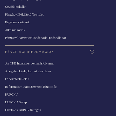
Ügyfélszolgálat
Pénzügyi Békéltető Testület
Figyelmeztetések
Alkalmazások
Pénzügyi Navigátor Tanácsadó Irodahálózat
PÉNZPIACI INFORMÁCIÓK
Az MNB hivatalos devizaárfolyamai
A Jegybanki alapkamat alakulása
Fedezetértékelés
Referenciamutató Jegyzési Bizottság
HUFONIA
HUFONIA Swap
Hivatalos BUBOR fixingek