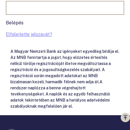
Belépés
Elfelejtette jelszavát?
A Magyar Nemzeti Bank az igényeket egyedileg bírálja el.
Az MNB fenntartja a jogot, hogy előzetes értesítés
nélkül törölje regisztrációját illetve megváltoztassa a
regisztráció és a jogosultságkezelés szabályait. A
regisztráció során megadott adatokat az MNB
bizalmasan kezeli, harmadik félnek nem adja át.A
rendszer naplózza a benne végrehajtott
tevékenységeket. A naplók és az egyéb felhasználói
adatok tekintetében az MNB a hatályos adatvédelmi
szabályoknak megfelelően jár el.
Vi
a
te