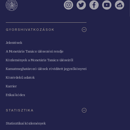
Instagram
Twitter
Facebook
YouTube
Sell
Oldaltérkép
GYORSHIVATKOZÁSOK
Jelentések
A Monetáris Tanács ülésezési rendje
Közlemények a Monetáris Tanács üléseiről
Kamatmeghatározó ülések rövidített jegyzőkönyvei
Közérdekű adatok
Karrier
Etikai kódex
STATISZTIKA
Statisztikai közlemények