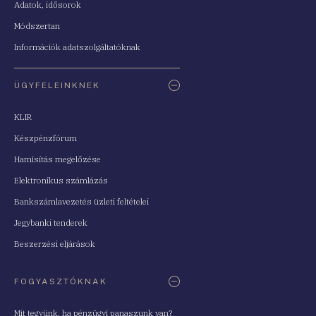
Adatok, idősorok
Módszertan
Információk adatszolgáltatóknak
ÜGYFELEINKNEK
KLIR
Készpénzfórum
Hamisítás megelőzése
Elektronikus számlázás
Bankszámlavezetés üzleti feltételei
Jegybanki tenderek
Beszerzési eljárások
FOGYASZTÓKNAK
Mit tegyünk, ha pénzügyi panaszunk van?