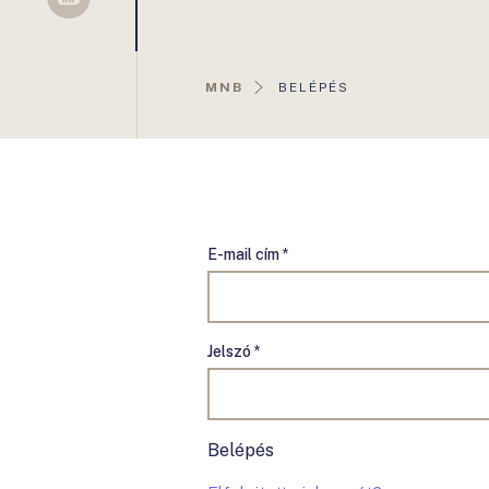
Sellsy
AKTUÁLIS
MNB
BELÉPÉS
OLDAL:
E-mail cím *
Jelszó *
Belépés