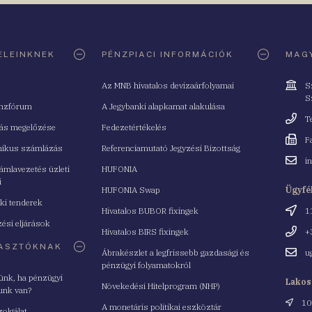
ELEINKNEK
PÉNZPIACI INFORMÁCIÓK
MAGY
Cím
Az MNB hivatalos devizaárfolyamai
S
S
nzfórum
A Jegybanki alapkamat alakulása
Telefo
T
tás megelőzése
Fedezetértékelés
Fax
F
nikus számlázás
Referenciamutató Jegyzési Bizottság
Email
i
mlavezetés üzleti
HUFONIA
cím
i
HUFONIA Swap
Ügyfé
ki tenderek
Cím
Hivatalos BUBOR fixingek
1
ési eljárások
Telefo
Hivatalos BIRS fixingek
+
ASZTÓKNAK
Email
Ábrakészlet a legfrissebb gazdasági és
u
cím
pénzügyi folyamatokról
yünk, ha pénzügyi
Lakos
Növekedési Hitelprogram (NHP)
unk van?
Cím
10
A monetáris politikai eszköztár
zolgálat