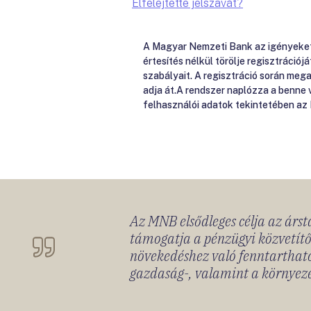
Elfelejtette jelszavát?
A Magyar Nemzeti Bank az igényeket e
értesítés nélkül törölje regisztrációj
szabályait. A regisztráció során me
adja át.A rendszer naplózza a benne
felhasználói adatok tekintetében az
Az MNB elsődleges célja az ársta
támogatja a pénzügyi közvetítő
növekedéshez való fenntartható
gazdaság-, valamint a környeze