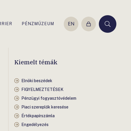
EN
RRIER
PÉNZMÚZEUM
Belépés
Keresés
Kiemelt témák
Elnöki beszédek
FIGYELMEZTETÉSEK
Pénzügyi fogyasztóvédelem
Piaci szereplők keresése
Értékpapírszámla
Engedélyezés