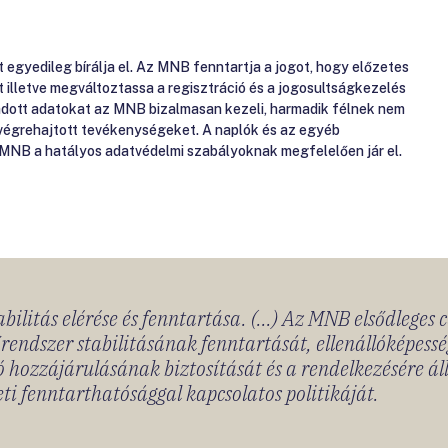
gyedileg bírálja el. Az MNB fenntartja a jogot, hogy előzetes
át illetve megváltoztassa a regisztráció és a jogosultságkezelés
gadott adatokat az MNB bizalmasan kezeli, harmadik félnek nem
 végrehajtott tevékenységeket. A naplók és az egyéb
 MNB a hatályos adatvédelmi szabályoknak megfelelően jár el.
bilitás elérése és fenntartása. (...) Az MNB elsődleges 
rendszer stabilitásának fenntartását, ellenállóképessé
 hozzájárulásának biztosítását és a rendelkezésére á
ti fenntarthatósággal kapcsolatos politikáját.