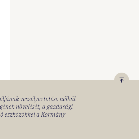
Vissza
a
céljának veszélyeztetése nélkül
tetejér
gének növelését, a gazdasági
lló eszközökkel a Kormány