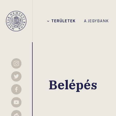
Főmenü
TERÜLETEK
A JEGYBANK
Magyar
Nemzeti
Bank
Instagram
Twitter
Belépés
Facebook
YouTube