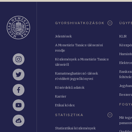
Oldaltérkép
GYORSHIVATKOZÁSOK
ÜGYF
Jelentések
KLIR
A Monetáris Tanács ülésezési
Készpé
rendje
Hamisí
Közlemények a Monetáris Tanács
Instagram
Elektro
üléseiről
Bankszá
Kamatmeghatározó ülések
feltétele
Twitter
rövidített jegyzőkönyvei
Jegyban
Közérdekű adatok
Facebook
Beszerz
Karrier
FOGY
Etikai kódex
YouTube
STATISZTIKA
Mit teg
panasz
Sellsy
Statisztikai közlemények
Ügyféls