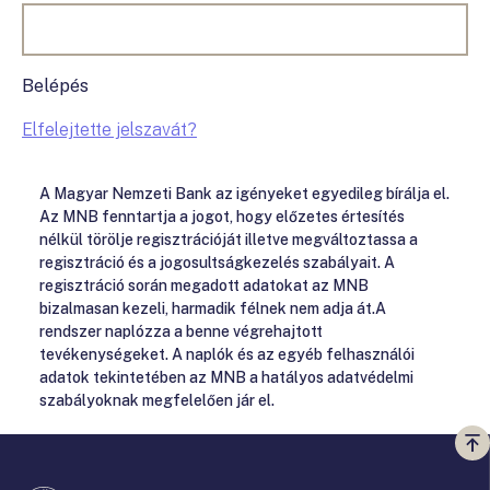
Belépés
Elfelejtette jelszavát?
A Magyar Nemzeti Bank az igényeket egyedileg bírálja el.
Az MNB fenntartja a jogot, hogy előzetes értesítés
nélkül törölje regisztrációját illetve megváltoztassa a
regisztráció és a jogosultságkezelés szabályait. A
regisztráció során megadott adatokat az MNB
bizalmasan kezeli, harmadik félnek nem adja át.A
rendszer naplózza a benne végrehajtott
tevékenységeket. A naplók és az egyéb felhasználói
adatok tekintetében az MNB a hatályos adatvédelmi
szabályoknak megfelelően jár el.
Vi
a
te