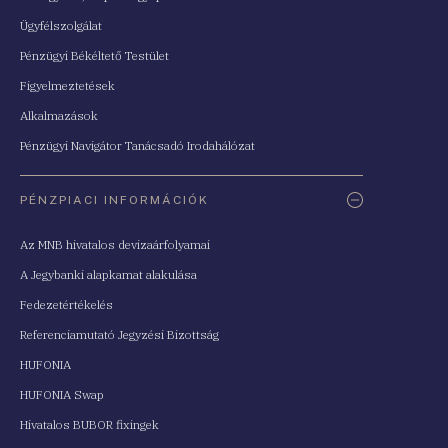
Ügyfélszolgálat
Pénzügyi Békéltető Testület
Figyelmeztetések
Alkalmazások
Pénzügyi Navigátor Tanácsadó Irodahálózat
PÉNZPIACI INFORMÁCIÓK
Az MNB hivatalos devizaárfolyamai
A Jegybanki alapkamat alakulása
Fedezetértékelés
Referenciamutató Jegyzési Bizottság
HUFONIA
HUFONIA Swap
Hivatalos BUBOR fixingek