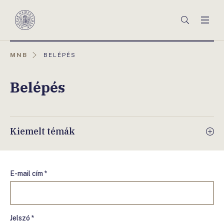
Főmenü
Keresés
Men
Magyar
Nemzeti
Bank
AKTUÁLIS
MNB
BELÉPÉS
OLDAL:
Belépés
Kiemelt témák
E-mail cím *
Jelszó *