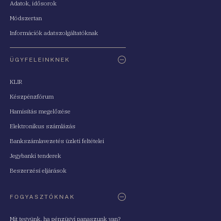
Adatok, idősorok
Módszertan
Információk adatszolgáltatóknak
ÜGYFELEINKNEK
KLIR
Készpénzfórum
Hamisítás megelőzése
Elektronikus számlázás
Bankszámlavezetés üzleti feltételei
Jegybanki tenderek
Beszerzési eljárások
FOGYASZTÓKNAK
Mit tegyünk, ha pénzügyi panaszunk van?