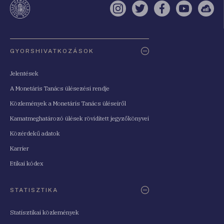
Instagram
Twitter
Facebook
YouTube
Sell
Oldaltérkép
GYORSHIVATKOZÁSOK
Jelentések
A Monetáris Tanács ülésezési rendje
Közlemények a Monetáris Tanács üléseiről
Kamatmeghatározó ülések rövidített jegyzőkönyvei
Közérdekű adatok
Karrier
Etikai kódex
STATISZTIKA
Statisztikai közlemények